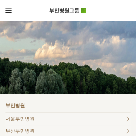
카피라이트로 가기
본문으로 가기
주메뉴로 가기
로그인
부민병원그룹소개
회원가입
비전과
부민병원그룹소식
핵심가치
사회공헌
병원/
부민스토리
센터
후원안내
이사장소개
서울부민병원
언론보도
HI
KOR
부산부민병원
건강토크
ENG
HSS
글로벌
RUS
해운대부민병원
입찰공고
얼라이언스
CHI
구포부민병원
부민병원
연혁
부민병원
40주년
부민
역사관
조직도
프레스티지
서울부민병원
라이프케어센터
오시는길
마곡
부산부민병원
의료진