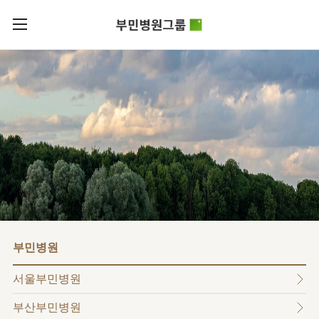
카피라이트로 가기
본문으로 가기
주메뉴로 가기
로그인
부민병원그룹소개
회원가입
비전과
부민병원그룹소식
핵심가치
사회공헌
병원/
부민스토리
센터
후원안내
이사장소개
서울부민병원
언론보도
HI
KOR
부산부민병원
건강토크
ENG
HSS
글로벌
RUS
해운대부민병원
입찰공고
얼라이언스
CHI
구포부민병원
부민병원
연혁
부민병원
40주년
부민
역사관
조직도
프레스티지
서울부민병원
라이프케어센터
오시는길
마곡
부산부민병원
의료진