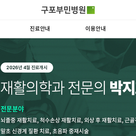
카피라이트로 가기
본문으로 가기
주메뉴로 가기
전체메뉴
진료안내
이용안내
진료과
층별안내
병원
의료진
편의시설
비전
진료시간표
증명서재발급
부민
외래진료
비급여진료비
연혁
입원/퇴원/병문안
장비안내
조직
치료센터
인공신장센터
건강검진
진료상담 및 문의
연구
주차시설안내
오시는길