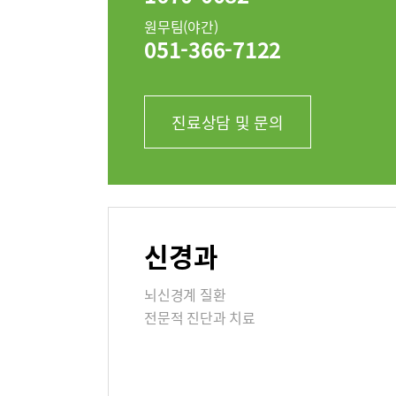
병원소개
병원장 
원무팀(야간)
051-366-7122
조직도
진료상담 및 문의
미디어센터
병원소식
고객의소
신경과
부민병원 
뇌신경계 질환
전문적 진단과 치료