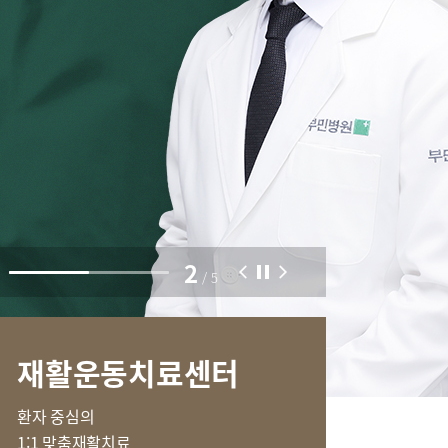
부민병원 40주년 역사관
외과
입원/퇴원/병문안
2
급
비급여진료비
/
5
제증명수수료
내
오시는길
재활운동치료센터
환자 중심의
1:1 맞춤재활치료