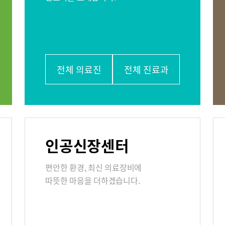
인사말
비전과 핵심가치
부민스토리
연구교육
전체 의료진
전체 진료과
언론보도
인재채용
리
부민그룹소개
부민그룹소
인공신장센터
40주년 역사관
편안한 환경, 최신 의료장비에
따뜻한 마음을 더하겠습니다.