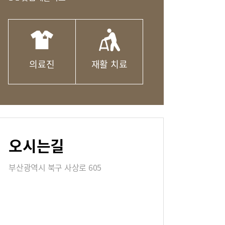
연혁
의료진
재활 치료
칭찬합시다
식
매거진:BLOG
오시는길
부산광역시 북구 사상로 605