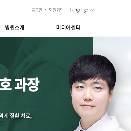
로그인
회원가입
Language
ENGLISH
RUSSIAN
병원소개
미디어센터
CHINESE
장 인사말
병원소식
과 핵심가치
언론보도
스토리
인재채용
칭찬합시다
도
고객의소리
교육
부민그룹소개
부민그룹소식
매거진:BLOG