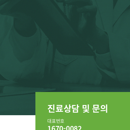
재활의학과
신경외과
의료진
건강검진
이용안내
층별안내
장비안내
진료상담 및 문의
대표번호
1670-0082