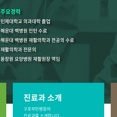
신경과
내과
비뇨의학과
영상의학과
진료시간표
외래진료
편의시설
증명서재발
진료상담 및 문의
주차시설안
진료과 소개
구포부민병원의
진료과를 소개합니다.