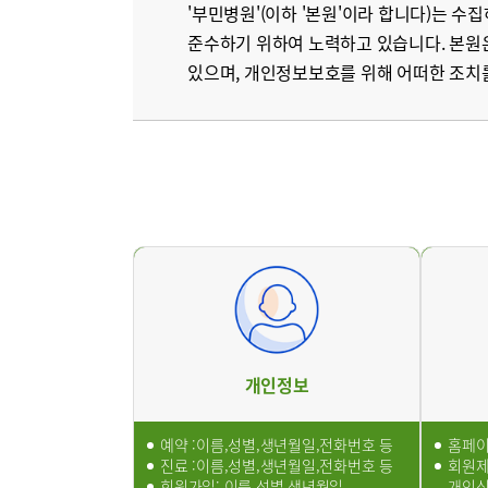
'부민병원'(이하 '본원'이라 합니다)는
재활의학과
준수하기 위하여 노력하고 있습니다. 본원
영상의학과
있으며, 개인정보보호를 위해 어떠한 조치
의료진
진료시간
외래진료
입원/퇴
건강검진
개인정보
예약 :이름,성별,생년월일,전화번호 등
홈페이
진료 :이름,성별,생년월일,전화번호 등
회원제
회원가입: 이름,성별,생년월일,
개인