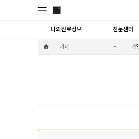
나의진료정보
전문센터
기타
개
재활운동치료센터
인공신장센터
나의진료정보
전문센터
재활운동
진료안내
진료과