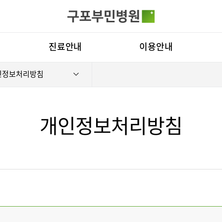
카피라이트로 가기
본문으로 가기
주메뉴로 가기
전체메뉴
진료안내
이용안내
인정보처리방침
진료과
층별안내
병원
의료진
편의시설
비전
진료시간표
증명서재발급
부민
개인정보처리방침
외래진료
비급여진료비
연혁
입원/퇴원/병문안
장비안내
조직
치료센터
인공신장센터
건강검진
진료상담 및 문의
연구
주차시설안내
오시는길