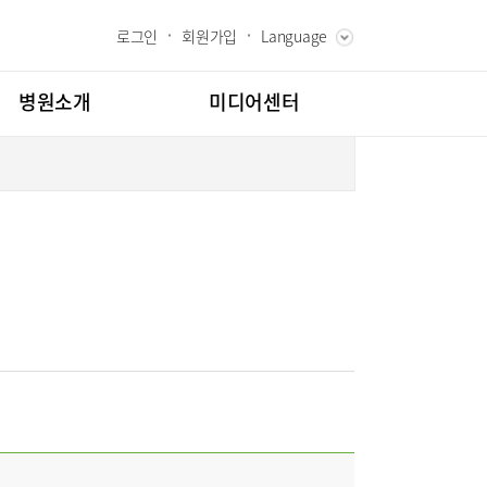
로그인
회원가입
Language
ENGLISH
RUSSIAN
병원소개
미디어센터
CHINESE
장 인사말
병원소식
과 핵심가치
언론보도
스토리
인재채용
칭찬합시다
도
고객의소리
교육
부민그룹소개
부민그룹소식
매거진:BLOG