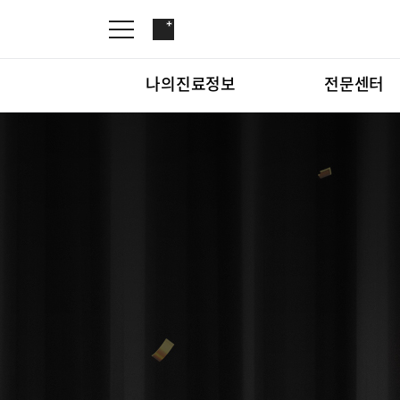
나의진료정보
전문센터
온라인진료예약
관절센터
증명서재발급
로봇수술센터
나의진료정보
온라인진
증명서발급내역
족부·족관절클리닉
소아골절클리닉
척추내시경센터
전문센터
관절센터
척추변형센터
심뇌혈관센터
척추내시
뇌신경센터
인공신장