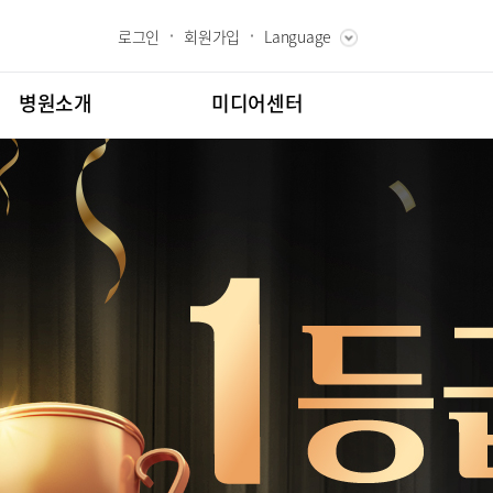
로그인
회원가입
Language
ENGLISH
RUSSIAN
병원소개
미디어센터
CHINESE
장인사말
병원소식
과 핵심가치
언론보도
내역
스토리
칭찬합시다
고객의소리
도
인재채용
클리닉
소아골절클리닉
교육
부민그룹소개
시험센터
부민그룹소식
터
뇌신경센터
매거진:BLOG
터
특수치료내시경센터