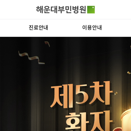
카피라이트로 가기
본문으로 가기
주메뉴로 가기
전체메뉴
진료안내
이용안내
진료시간표
진료상담 콜센터
병원
진료과
증명서재발급안내
비전
료예약
증명서재발급
증명서발급
의료진
비급여진료비
부민
외래진료
장비안내
연혁
입/퇴원/병문안
층별안내
조직
로봇수술센터
족부·족관절
응급실
주차시설 안내
연구
진료협력센터
편의시설
임상
경센터
척추변형센터
심뇌혈관센
국제진료센터
오시는길
센터
소화기센터
소화기암센