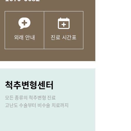
산부인과
마취통증의학과
문안
응급실
외래 안내
진료 시간표
척추변형센터
비
장비안내
모든 종류의 척추변형 진료
오시는길
고난도 수술부터 비수술 치료까지
연혁