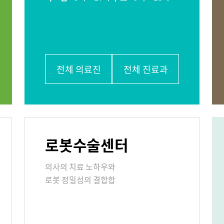
비뇨의학과
소아청소년과
학과
가정의학과
치과
응급의학과
진단검사의학과
외래진료
입/퇴원/병
전체 의료진
전체 진료과
센터
국제진료센터
로봇수술센터
 콜센터
증명서재발급안내
비급여진료
의사의 치료 노하우와
주차시설 안내
편의시설
로봇 정밀성의 결합합
사말
비전과 핵심가치
부민스토리