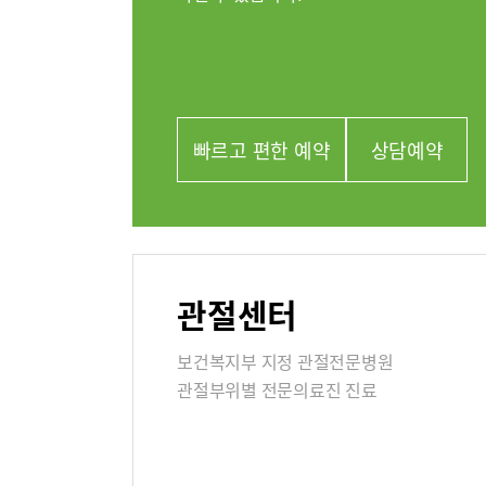
외과
류마티스센터
정신건강의
복강경수술센터
영상의학과
의료진
빠르고 편한 예약
상담예약
진료협력
관절센터
이용안내
진료상담
보건복지부 지정 관절전문병원
층별안내
관절부위별 전문의료진 진료
병원장인