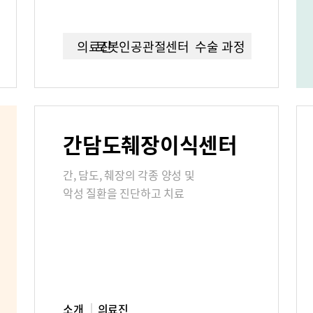
연구교육
임상시험센
의료진
로봇인공관절센터이란?
수술 과정
언론보도
칭찬합시다
간담도췌장이식센터
부민그룹소개
부민그룹소
간, 담도, 췌장의 각종 양성 및
40주년 역사관
악성 질환을 진단하고 치료
소개
의료진