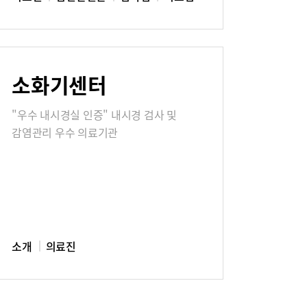
소화기센터
"우수 내시경실 인증" 내시경 검사 및
감염관리 우수 의료기관
소개
의료진