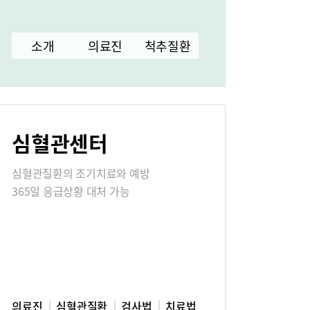
터
소개
의료진
척추질환
고객의소리
심혈관센터
식
매거진:BLOG
심혈관질환의 조기치료와 예방
365일 응급상황 대처 가능
의료진
심혈관질환
검사법
치료법