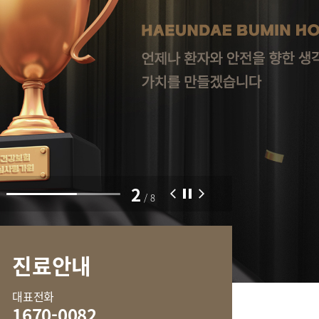
부민병원 40주년 역사관
센터
외상골절센터
터
중환자실
센터
2
/
8
진료안내
신경과
류마티스내과
대표전화
혈액종양내과
1670-0082