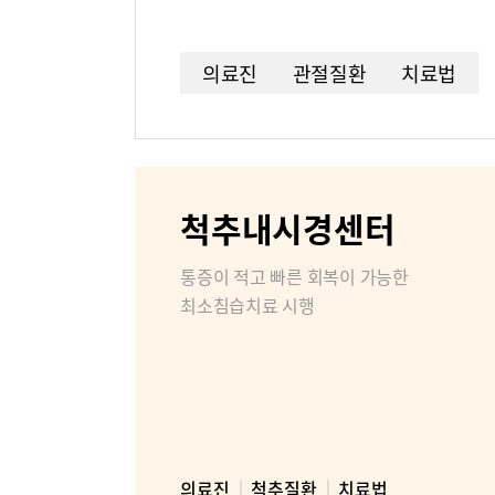
병원소개
조직도
의료진
관절질환
치료법
미디어센터
병원소식
척추내시경센터
인재채용
통증이 적고 빠른 회복이 가능한
부민병원 
최소침습치료 시행
의료진
척추질환
치료법