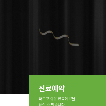
인공신장센터
소화기센터
간담도췌
소화기암센터
지역응급
특수치료내시경센터
간담도췌장이식센터
인지장애
건강증진센터
스포츠재활센터
외상골절센터
진료안내
진료시간
지역응급의료기관
진료과
국제진료센터
진료예약
정형외과
인터벤션센터
내과
중환자실
빠르고 쉬운 진료예약을
신장내과
하실 수 있습니다.
인지장애·치매센터