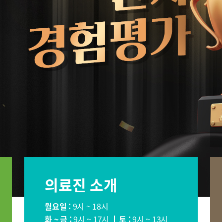
장이식센터
건강증진센터
스포츠재활
의료기관
국제진료센터
인터벤션센
·치매센터
류마티스센터
복강경수술
표
의료진 소개
소아청소년정형외과
신경외과
소화기내과
내분비내과
월요일 :
9시 ~ 18시
순환기내과
호흡기내과
화 ~ 금 :
9시 ~ 17시
토 :
9시 ~ 13시