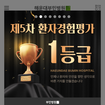
카피라이트로 가기
본문으로 가기
주메뉴로 가기
팝업
닫기
로그인
나의진료정보
회원가입
온라인진료예약
전문센터
온라인
진료시간표
증명서재발급
진료예약
전문센터
진료안내
전체보기
증명서발급내역
월요일
09:00~18:00
회원서비스
화 ~ 금
09:00~17:00
진료시간표
관절센터
이용안내
온라인 진료 예약
토요일
09:00~13:00
진료과
로봇수술센터
진료상담
병원소개
콜센터
진료과 전체보기
의료진
족부·
족관절클리닉
병원장인사말
증명서재발급
정형외과
외래진료
미디어센터
소아골절클리닉
비전과
비급여진료비
소아청소년정형외과
입/
의료진
병원소식
핵심가치
부민그룹소개
퇴원/
척추내시경센터
소개
외래안내
장비안내
신경외과
병문안
언론보도
부민스토리
척추변형센터
이사장소개
부민그룹소식
층별안내
신경과
응급실
전문성과 경험을 갖춘
외래진료 예약안내
칭찬합시다
연혁
심뇌혈관센터
비전과
의료진의 환자 맞춤형 진료
주차시설
내과
진료협력센터