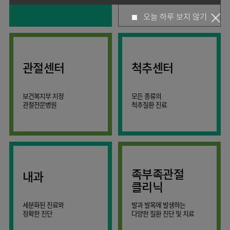
사회공헌
핵심가치
고객의소리
조직도
안내
뇌신경센터
KOR
오늘 하루 보지 않기
소화기내과
국제진료센터
언론보도
HI
인재채용
ENG
연구교육
편의시설
인공신장센터
내분비내과
RUS
건강토크
부민스토리
부민병원
임상시험센터
오시는길
소화기센터
40주년
CHI
류마티스내과
입찰공고
HSS
역사관
소화기암센터
글로벌
관절센터
척추센터
신장내과
얼라이언스
특수치료내시경센터
순환기내과
연혁
간담도췌장이식센터
보건복지부 지정
모든 종류의
호흡기내과
조직도
관절전문병원
척추질환 진료
건강증진센터
혈액종양내과
오시는길
스포츠재활센터
외과
의료진
외상골절센터
소개
비뇨의학과
지역응급의료기관
외래진료
소아청소년과
안내
족부족관절
내과
인터벤션센터
산부인과
클리닉
중환자실
정신건강의학과
세분화된 진료와
발과 발목에 발생하는
인지장애
가정의학과
정확한 진단
다양한 질환 진단 및 치료
·
치매센터
치과