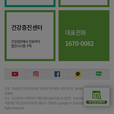
류마티스센터
마취통증의학과
복강경수술센터
영상의학과
응급의학과
건강증진센터
대표전화
진단검사의학과
1670-0082
건강검진에서 진료까지
협진시스템 구축
상호 : 의료법인 인당의료재단 해운대 부민병원
사업자번호 : 699-82-00072
대표자명 :
정흥태
주소 : 부산광역시 해운대구 해운대로 584(우동)
유선번호 : 1670-0082
부민편한예약
이용약관
개인정보처리방침
대표자 : 정흥태
Copyright © 2020 BUMIN HOSPITAL All
Rights Reserved.