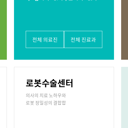
비뇨의학과
소아청소년과
학과
가정의학과
치과
응급의학과
진단검사의학과
외래진료
입/퇴원/병
전체 의료진
전체 진료과
센터
국제진료센터
로봇수술센터
 콜센터
증명서재발급안내
비급여진료
의사의 치료 노하우와
주차시설 안내
편의시설
로봇 정밀성의 결합합
사말
비전과 핵심가치
부민스토리