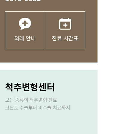
산부인과
마취통증의학과
문안
응급실
외래 안내
진료 시간표
척추변형센터
비
장비안내
모든 종류의 척추변형 진료
오시는길
고난도 수술부터 비수술 치료까지
연혁