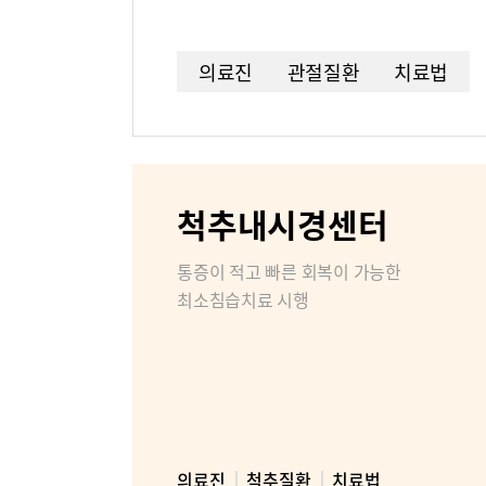
병원소개
조직도
의료진
관절질환
치료법
미디어센터
병원소식
척추내시경센터
인재채용
통증이 적고 빠른 회복이 가능한
부민병원 
최소침습치료 시행
의료진
척추질환
치료법