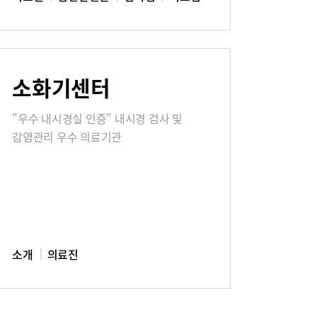
소화기센터
"우수 내시경실 인증" 내시경 검사 및
감염관리 우수 의료기관
소개
의료진