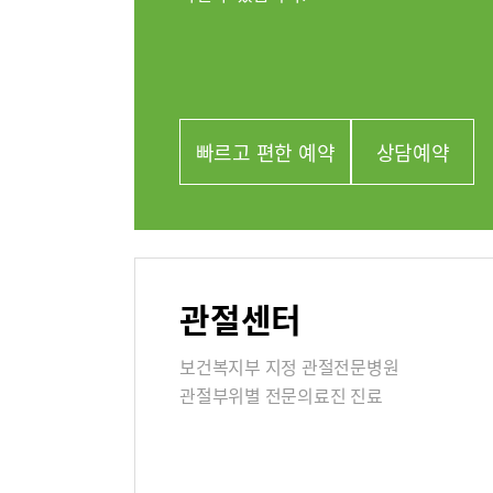
외과
류마티스센터
정신건강의
복강경수술센터
영상의학과
의료진
빠르고 편한 예약
상담예약
진료협력
관절센터
이용안내
진료상담
보건복지부 지정 관절전문병원
층별안내
관절부위별 전문의료진 진료
병원장인