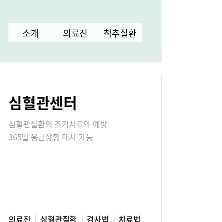
터
소개
의료진
척추질환
고객의소리
심혈관센터
식
매거진:BLOG
심혈관질환의 조기치료와 예방
365일 응급상황 대처 가능
의료진
심혈관질환
검사법
치료법