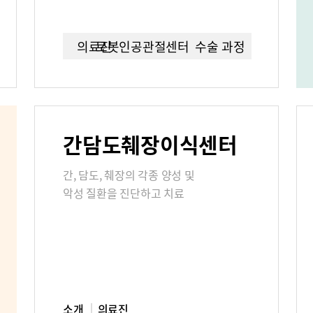
연구교육
임상시험센
의료진
로봇인공관절센터이란?
수술 과정
언론보도
칭찬합시다
간담도췌장이식센터
부민그룹소개
부민그룹소
간, 담도, 췌장의 각종 양성 및
40주년 역사관
악성 질환을 진단하고 치료
소개
의료진