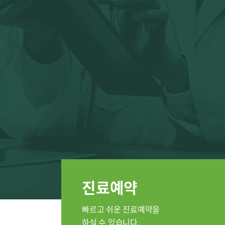
인공신장센터
소화기센터
간담도췌
소화기암센터
지역응급
특수치료내시경센터
간담도췌장이식센터
인지장애
건강증진센터
스포츠재활센터
외상골절센터
진료안내
진료시간
지역응급의료기관
진료과
국제진료센터
진료예약
정형외과
인터벤션센터
내과
중환자실
빠르고 쉬운 진료예약을
신장내과
하실 수 있습니다.
인지장애·치매센터