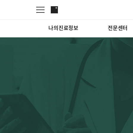
나의진료정보
전문센터
온라인진료예약
관절센터
증명서재발급
로봇수술센터
나의진료정보
온라인진
증명서발급내역
족부·족관절클리닉
소아골절클리닉
척추내시경센터
전문센터
관절센터
척추변형센터
심뇌혈관센터
척추내시
뇌신경센터
인공신장