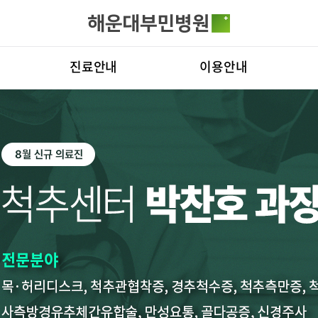
카피라이트로 가기
본문으로 가기
주메뉴로 가기
전체메뉴
진료안내
이용안내
진료시간표
진료상담 콜센터
병원
진료과
증명서재발급안내
비전
료예약
증명서재발급
증명서발급
의료진
비급여진료비
부민
외래진료
장비안내
연혁
입/퇴원/병문안
층별안내
조직
로봇수술센터
족부·족관절
응급실
주차시설 안내
연구
진료협력센터
편의시설
임상
경센터
척추변형센터
심뇌혈관센
국제진료센터
오시는길
센터
소화기센터
소화기암센