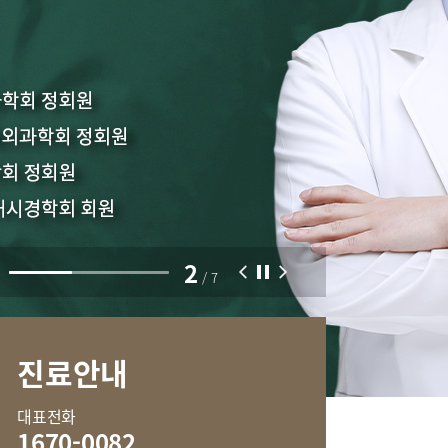
부민병원 40주년 역사관
센터
외상골절센터
터
중환자실
센터
2
/
7
진료안내
신경과
류마티스내과
대표전화
혈액종양내과
1670-0082