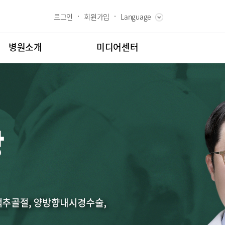
로그인
회원가입
Language
ENGLISH
RUSSIAN
병원소개
미디어센터
CHINESE
장인사말
병원소식
과 핵심가치
언론보도
내역
스토리
칭찬합시다
고객의소리
도
인재채용
클리닉
소아골절클리닉
교육
부민그룹소개
시험센터
부민그룹소식
터
뇌신경센터
매거진:BLOG
터
특수치료내시경센터