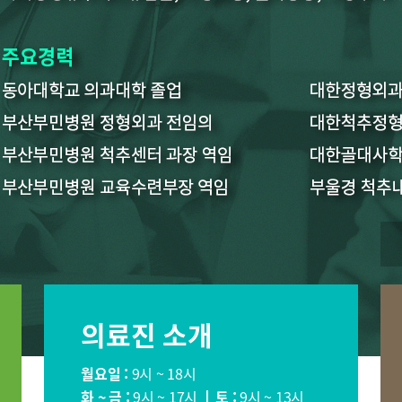
장이식센터
건강증진센터
스포츠재활
의료기관
국제진료센터
인터벤션센
·치매센터
류마티스센터
복강경수술
표
의료진 소개
소아청소년정형외과
신경외과
소화기내과
내분비내과
월요일 :
9시 ~ 18시
순환기내과
호흡기내과
화 ~ 금 :
9시 ~ 17시
토 :
9시 ~ 13시