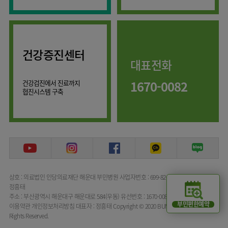
류마티스센터
마취통증의학과
복강경수술센터
영상의학과
응급의학과
건강증진센터
대표전화
진단검사의학과
1670-0082
건강검진에서 진료까지
협진시스템 구축
상호 : 의료법인 인당의료재단 해운대 부민병원
사업자번호 : 699-82-00072
대표자명 :
정흥태
주소 : 부산광역시 해운대구 해운대로 584(우동)
유선번호 : 1670-0082
부민편한예약
이용약관
개인정보처리방침
대표자 : 정흥태
Copyright © 2020 BUMIN HOSPITAL All
Rights Reserved.