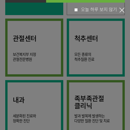
사회공헌
핵심가치
고객의소리
조직도
안내
뇌신경센터
KOR
오늘 하루 보지 않기
소화기내과
국제진료센터
언론보도
HI
인재채용
ENG
연구교육
편의시설
인공신장센터
내분비내과
RUS
건강토크
부민스토리
부민병원
임상시험센터
오시는길
소화기센터
40주년
CHI
류마티스내과
입찰공고
HSS
역사관
소화기암센터
글로벌
관절센터
척추센터
신장내과
얼라이언스
특수치료내시경센터
순환기내과
연혁
간담도췌장이식센터
보건복지부 지정
모든 종류의
호흡기내과
조직도
관절전문병원
척추질환 진료
건강증진센터
혈액종양내과
오시는길
스포츠재활센터
외과
의료진
외상골절센터
소개
비뇨의학과
지역응급의료기관
외래진료
소아청소년과
안내
족부족관절
내과
인터벤션센터
산부인과
클리닉
중환자실
정신건강의학과
세분화된 진료와
발과 발목에 발생하는
인지장애
가정의학과
정확한 진단
다양한 질환 진단 및 치료
·
치매센터
치과