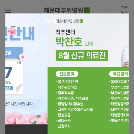
카피라이트로 가기
본문으로 가기
주메뉴로 가기
팝업
닫기
로그인
나의진료정보
회원가입
온라인진료예약
전문센터
온라인
진료시간표
증명서재발급
진료예약
전문센터
진료안내
전체보기
증명서발급내역
월요일
09:00~18:00
회원서비스
화 ~ 금
09:00~17:00
진료시간표
관절센터
이용안내
온라인 진료 예약
토요일
09:00~13:00
진료과
로봇수술센터
진료상담
병원소개
콜센터
진료과 전체보기
의료진
족부·
족관절클리닉
병원장인사말
증명서재발급
정형외과
외래진료
미디어센터
소아골절클리닉
비전과
비급여진료비
소아청소년정형외과
입/
의료진
병원소식
핵심가치
부민그룹소개
퇴원/
척추내시경센터
소개
외래안내
장비안내
신경외과
병문안
언론보도
부민스토리
척추변형센터
이사장소개
부민그룹소식
층별안내
신경과
응급실
전문성과 경험을 갖춘
외래진료 예약안내
칭찬합시다
연혁
심뇌혈관센터
비전과
의료진의 환자 맞춤형 진료
주차시설
내과
진료협력센터