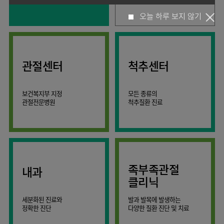
사회공헌
핵심가치
고객의소리
조직도
안내
뇌신경센터
KOR
오늘 하루 보지 않기
소화기내과
국제진료센터
언론보도
HI
인재채용
ENG
연구교육
편의시설
인공신장센터
내분비내과
RUS
건강토크
부민스토리
부민병원
임상시험센터
오시는길
소화기센터
40주년
CHI
류마티스내과
입찰공고
HSS
역사관
소화기암센터
글로벌
관절센터
척추센터
신장내과
얼라이언스
특수치료내시경센터
순환기내과
연혁
간담도췌장이식센터
보건복지부 지정
모든 종류의
호흡기내과
조직도
관절전문병원
척추질환 진료
건강증진센터
혈액종양내과
오시는길
스포츠재활센터
외과
의료진
외상골절센터
소개
비뇨의학과
지역응급의료기관
외래진료
소아청소년과
안내
족부족관절
내과
인터벤션센터
산부인과
클리닉
중환자실
정신건강의학과
세분화된 진료와
발과 발목에 발생하는
인지장애
가정의학과
정확한 진단
다양한 질환 진단 및 치료
·
치매센터
치과