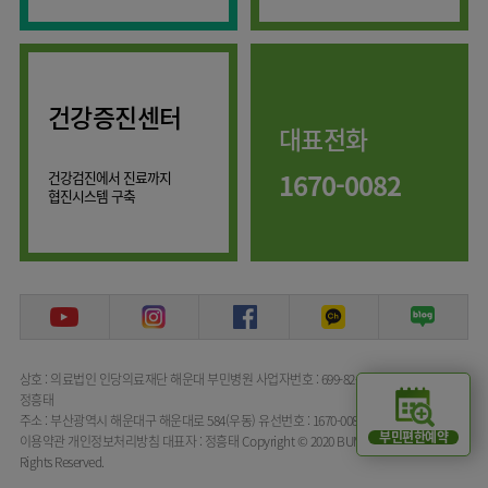
류마티스센터
마취통증의학과
복강경수술센터
영상의학과
응급의학과
건강증진센터
대표전화
진단검사의학과
1670-0082
건강검진에서 진료까지
협진시스템 구축
상호 : 의료법인 인당의료재단 해운대 부민병원
사업자번호 : 699-82-00072
대표자명 :
정흥태
주소 : 부산광역시 해운대구 해운대로 584(우동)
유선번호 : 1670-0082
부민편한예약
이용약관
개인정보처리방침
대표자 : 정흥태
Copyright © 2020 BUMIN HOSPITAL All
Rights Reserved.