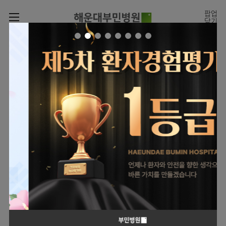
카피라이트로 가기
본문으로 가기
주메뉴로 가기
팝업
닫기
로그인
나의진료정보
회원가입
온라인진료예약
전문센터
온라인
진료시간표
증명서재발급
진료예약
전문센터
진료안내
전체보기
증명서발급내역
월요일
09:00~18:00
회원서비스
화 ~ 금
09:00~17:00
진료시간표
관절센터
이용안내
온라인 진료 예약
토요일
09:00~13:00
진료과
로봇수술센터
진료상담
병원소개
콜센터
진료과 전체보기
의료진
족부·
족관절클리닉
병원장인사말
증명서재발급
정형외과
외래진료
미디어센터
소아골절클리닉
비전과
비급여진료비
소아청소년정형외과
입/
의료진
병원소식
핵심가치
부민그룹소개
퇴원/
척추내시경센터
소개
외래안내
장비안내
신경외과
병문안
언론보도
부민스토리
척추변형센터
이사장소개
부민그룹소식
층별안내
신경과
응급실
전문성과 경험을 갖춘
외래진료 예약안내
칭찬합시다
연혁
심뇌혈관센터
비전과
의료진의 환자 맞춤형 진료
주차시설
내과
진료협력센터