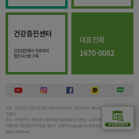
류마티스센터
마취통증의학과
복강경수술센터
영상의학과
응급의학과
건강증진센터
대표전화
진단검사의학과
1670-0082
건강검진에서 진료까지
협진시스템 구축
상호 : 의료법인 인당의료재단 해운대 부민병원
사업자번호 : 699-82-00072
대표자명 :
정흥태
주소 : 부산광역시 해운대구 해운대로 584(우동)
유선번호 : 1670-0082
부민편한예약
이용약관
개인정보처리방침
대표자 : 정흥태
Copyright © 2020 BUMIN HOSPITAL All
Rights Reserved.