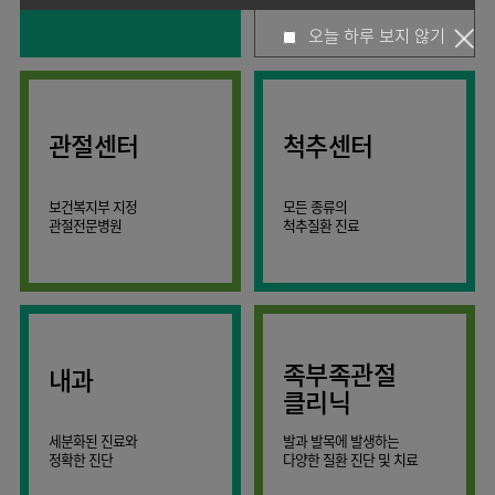
사회공헌
핵심가치
고객의소리
조직도
안내
뇌신경센터
KOR
오늘 하루 보지 않기
소화기내과
국제진료센터
언론보도
HI
인재채용
ENG
연구교육
편의시설
인공신장센터
내분비내과
RUS
건강토크
부민스토리
부민병원
임상시험센터
오시는길
소화기센터
40주년
CHI
류마티스내과
입찰공고
HSS
역사관
소화기암센터
글로벌
관절센터
척추센터
신장내과
얼라이언스
특수치료내시경센터
순환기내과
연혁
간담도췌장이식센터
보건복지부 지정
모든 종류의
호흡기내과
조직도
관절전문병원
척추질환 진료
건강증진센터
혈액종양내과
오시는길
스포츠재활센터
외과
의료진
외상골절센터
소개
비뇨의학과
지역응급의료기관
외래진료
소아청소년과
안내
족부족관절
내과
인터벤션센터
산부인과
클리닉
중환자실
정신건강의학과
세분화된 진료와
발과 발목에 발생하는
인지장애
가정의학과
정확한 진단
다양한 질환 진단 및 치료
·
치매센터
치과