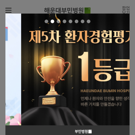
카피라이트로 가기
본문으로 가기
주메뉴로 가기
팝업
닫기
로그인
나의진료정보
회원가입
온라인진료예약
전문센터
온라인
진료시간표
증명서재발급
진료예약
전문센터
진료안내
전체보기
증명서발급내역
월요일
09:00~18:00
회원서비스
화 ~ 금
09:00~17:00
진료시간표
관절센터
이용안내
온라인 진료 예약
토요일
09:00~13:00
진료과
로봇수술센터
진료상담
병원소개
콜센터
진료과 전체보기
의료진
족부·
족관절클리닉
병원장인사말
증명서재발급
정형외과
외래진료
미디어센터
소아골절클리닉
비전과
비급여진료비
소아청소년정형외과
입/
의료진
병원소식
핵심가치
부민그룹소개
퇴원/
척추내시경센터
소개
외래안내
장비안내
신경외과
병문안
언론보도
부민스토리
척추변형센터
이사장소개
부민그룹소식
층별안내
신경과
응급실
전문성과 경험을 갖춘
외래진료 예약안내
칭찬합시다
연혁
심뇌혈관센터
비전과
의료진의 환자 맞춤형 진료
주차시설
내과
진료협력센터