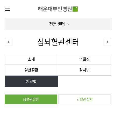
카피라이트로 가기
본문으로 가기
주메뉴로 가기
로그인
전문센터
나의진료정보
회원가입
온라인진료예약
전문센터
심뇌혈관센터
증명서재발급
전문센터
진료안내
전체보기
증명서발급내역
진료시간표
관절센터
소개
의료진
이용안내
진료과
로봇수술센터
혈관질환
검사법
진료상담
병원소개
콜센터
진료과 전체보기
의료진
족부·
족관절클리닉
치료법
병원장인사말
증명서재발급
정형외과
외래진료
미디어센터
소아골절클리닉
비전과
비급여진료비
소아청소년정형외과
입/
병원소식
핵심가치
부민그룹소개
퇴원/
척추내시경센터
장비안내
신경외과
병문안
심혈관질환
뇌혈관질환
언론보도
부민스토리
척추변형센터
이사장소개
부민그룹소식
층별안내
신경과
응급실
칭찬합시다
연혁
심뇌혈관센터
비전과
주차시설
소화기내과
진료협력센터