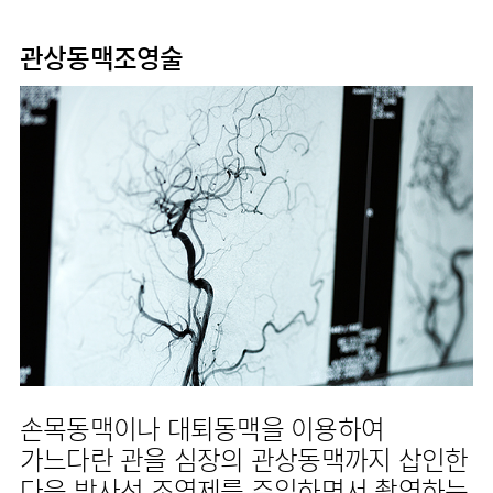
사회공헌
핵심가치
고객의소리
조직도
안내
뇌신경센터
KOR
내분비내과
국제진료센터
언론보도
HI
인재채용
ENG
연구교육
관상동맥조영술
편의시설
인공신장센터
류마티스내과
RUS
건강토크
부민스토리
부민병원
임상시험센터
오시는길
소화기센터
40주년
CHI
신장내과
입찰공고
HSS
역사관
소화기암센터
글로벌
순환기내과
얼라이언스
특수치료내시경센터
호흡기내과
연혁
간담도췌장이식센터
혈액종양내과
조직도
건강증진센터
외과
오시는길
스포츠재활센터
비뇨의학과
의료진
외상골절센터
소개
소아청소년과
지역응급의료기관
외래진료
산부인과
안내
인터벤션센터
정신건강의학과
중환자실
손목동맥이나 대퇴동맥을 이용하여
가정의학과
인지장애
가느다란 관을 심장의 관상동맥까지 삽인한
치과
·
치매센터
다음 방사선 조영제를 주입하면서 촬영하는
마취통증의학과