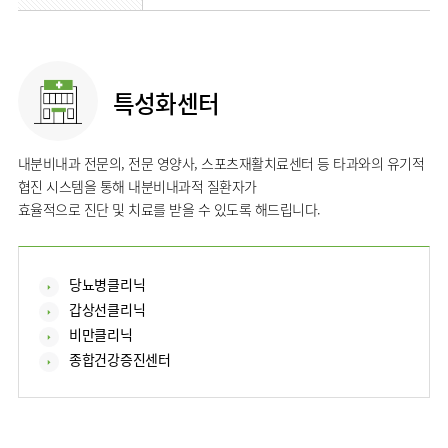
류마티스센터
영상의학과
복강경수술센터
응급의학과
진단검사의학과
특성화센터
내분비내과 전문의, 전문 영양사, 스포츠재활치료센터 등 타과와의 유기적
협진 시스템을 통해 내분비내과적 질환자가
효율적으로 진단 및 치료를 받을 수 있도록 해드립니다.
당뇨병클리닉
갑상선클리닉
비만클리닉
종합건강증진센터