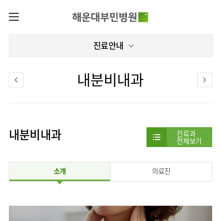
카피라이트로 가기
본문으로 가기
주메뉴로 가기
로그인
진료안내
나의진료정보
회원가입
온라인진료예약
전문센터
내분비내과
증명서재발급
전문센터
진료안내
전체보기
증명서발급내역
진료시간표
관절센터
이용안내
진료과
로봇수술센터
내분비내과
진료상담
진료과
병원소개
전체보기
콜센터
진료과 전체보기
의료진
족부·
족관절클리닉
병원장인사말
증명서재발급
정형외과
외래진료
미디어센터
소아골절클리닉
소개
의료진
비전과
비급여진료비
소아청소년정형외과
입/
병원소식
핵심가치
부민그룹소개
퇴원/
척추내시경센터
장비안내
신경외과
병문안
언론보도
부민스토리
척추변형센터
이사장소개
부민그룹소식
층별안내
신경과
응급실
칭찬합시다
연혁
심뇌혈관센터
비전과
주차시설
소화기내과
진료협력센터