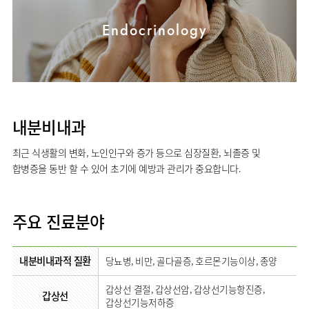
사회공헌
핵심가치
고객의소리
조직도
안내
뇌신경센터
KOR
내분비내과
국제진료센터
언론보도
HI
Endocrinology
인재채용
ENG
연구교육
편의시설
인공신장센터
류마티스내과
RUS
건강토크
부민스토리
부민병원
임상시험센터
오시는길
소화기센터
40주년
CHI
신장내과
입찰공고
HSS
역사관
소화기암센터
글로벌
순환기내과
얼라이언스
특수치료내시경센터
호흡기내과
연혁
내분비내과
간담도췌장이식센터
혈액종양내과
조직도
건강증진센터
최근 식생활의 변화, 노인인구와 증가 등으로 심장질환, 뇌졸증 및
외과
오시는길
스포츠재활센터
합병증을 동반 할 수 있어 초기에 예방과 관리가 중요합니다.
비뇨의학과
의료진
외상골절센터
소개
소아청소년과
지역응급의료기관
외래진료
주요 진료분야
산부인과
안내
인터벤션센터
정신건강의학과
중환자실
내분비내과적 질환
당뇨병, 비만, 골다골증, 호르몬기능이상, 종양
가정의학과
인지장애
치과
·
갑상선 결절, 갑상선암, 갑상선기능항진증,
갑상선
치매센터
갑상선기능저하증
마취통증의학과