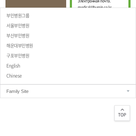
Е
Электронная почта.
И
Ж
medical@bumin.co.kr
Н
Д
А
부민병원그룹
У
Л
Н
Ь
서울부민병원
А
Н
부산부민병원
Р
Ы
Й
О
해운대부민병원
Ц
ПРИВЕТСТВИЕ
Д
Е
Н
구포부민병원
Н
Ы
Т
Й
English
Р
М
Chinese
Е
А
Д
Р
Т
И
Family Site
Р
Ц
О
И
Л
Н
О
С
Г
TOP
К
И
И
Ч
Й
Е
С
Ц