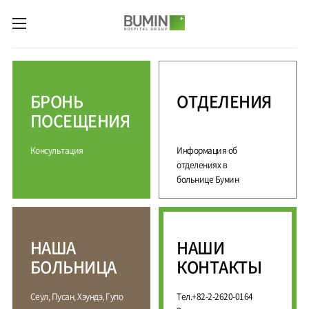
카피라이트로 가기
본문으로 가기
주메뉴로 가기
М
е
д
БРОНЬ
ОТДЕЛЕНИЯ
и
ц
ПОСЕЩЕНИЯ
и
н
Консультация
Информация об
с
к
отделениях в
и
больнице Бумин
е
у
с
л
НАША
НАШИ
у
г
БОЛЬНИЦА
КОНТАКТЫ
и
С
М
Сеул, Пусан, Хэундэ, Гупо
Тел.+82-2-2620-0164
П