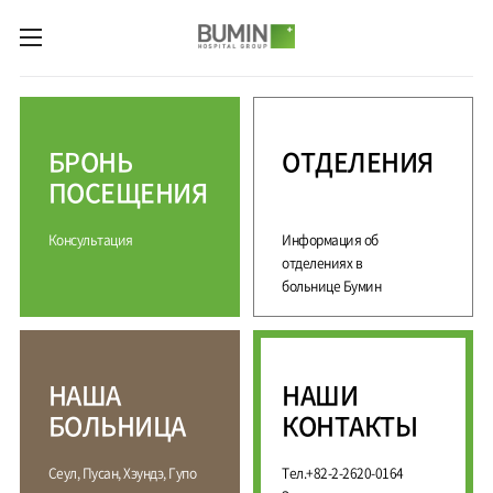
카피라이트로 가기
본문으로 가기
주메뉴로 가기
М
е
д
БРОНЬ
ОТДЕЛЕНИЯ
и
ц
ПОСЕЩЕНИЯ
и
н
Консультация
Информация об
с
к
отделениях в
и
больнице Бумин
е
у
с
л
НАША
НАШИ
у
г
БОЛЬНИЦА
КОНТАКТЫ
и
С
М
Сеул, Пусан, Хэундэ, Гупо
Тел.+82-2-2620-0164
П