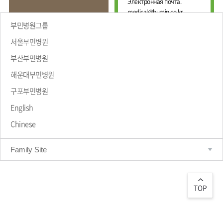
Е
Электронная почта.
И
Ж
medical@bumin.co.kr
Н
Д
А
부민병원그룹
У
Л
Н
Ь
서울부민병원
А
Н
부산부민병원
Р
Ы
Й
О
해운대부민병원
Ц
ПРИВЕТСТВИЕ
Д
Е
Н
구포부민병원
Н
Ы
Т
Й
English
Р
М
Chinese
Е
А
Д
Р
Т
И
Family Site
Р
Ц
О
И
Л
Н
О
С
Г
TOP
К
И
И
Ч
Й
Е
С
Ц