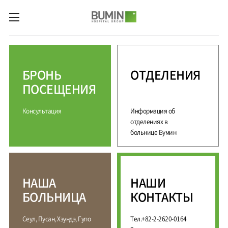
카피라이트로 가기
본문으로 가기
주메뉴로 가기
М
е
д
БРОНЬ
ОТДЕЛЕНИЯ
и
ц
ПОСЕЩЕНИЯ
и
н
Консультация
Информация об
с
к
отделениях в
и
больнице Бумин
е
у
с
л
НАША
НАШИ
у
г
БОЛЬНИЦА
КОНТАКТЫ
и
С
М
Сеул, Пусан, Хэундэ, Гупо
Тел.+82-2-2620-0164
П