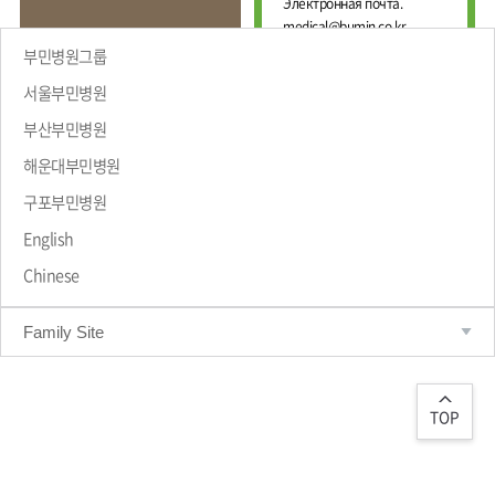
Е
Электронная почта.
И
Ж
medical@bumin.co.kr
Н
Д
А
부민병원그룹
У
Л
Н
Ь
서울부민병원
А
Н
부산부민병원
Р
Ы
Й
О
해운대부민병원
Ц
ПРИВЕТСТВИЕ
Д
Е
Н
구포부민병원
Н
Ы
Т
Й
English
Р
М
Chinese
Е
А
Д
Р
Т
И
Family Site
Р
Ц
О
И
Л
Н
О
С
Г
TOP
К
И
И
Ч
Й
Е
С
Ц