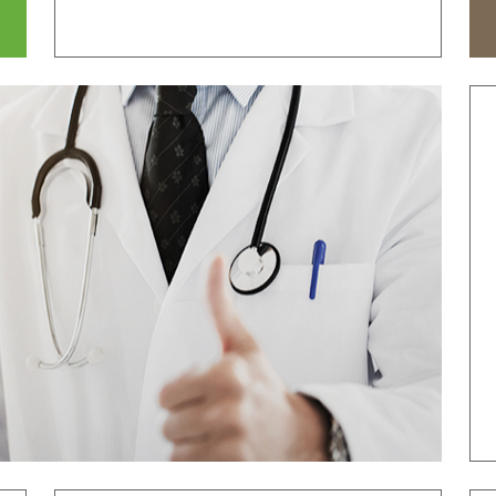
ТОП ЛУЧШИХ ВРАЧЕЙ
М
ЦИНСКИЙ ЦЕНТР
М
ОСЕЩЕНИЯ
ОБОРУДОВАНИЕ
НАШИ КОНТ
НАША БОЛЬНИЦА
АККРЕДИТАЦИЯ
ИЦЕ
ПРЯМАЯ СИСТЕМА ОПЛАТЫ
МЕЖДУНАРОДНЫЙ
С ГЛОБАЛЬНОЙ
УЧЕБНЫЙ КУРС
СТРАХОВКОЙ
Е
ПРИВЕТСТВИЕ
История