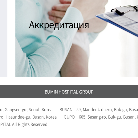
Аккредитация
BUMIN HOSPITAL GROUP
o, Gangseo-gu, Seoul, Korea
BUSAN
59, Mandeok-daero, Buk-gu, Busa
ro, Haeundae-gu, Busan, Korea
GUPO
605, Sasang-ro, Buk-gu, Busan,
ITAL All Rights Reserved.