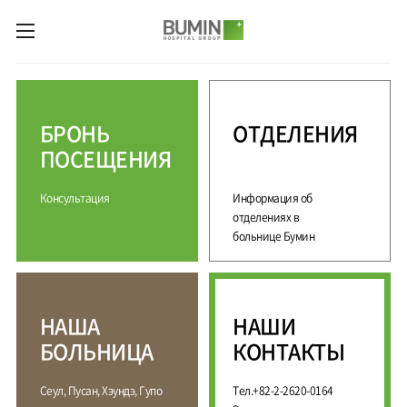
카피라이트로 가기
본문으로 가기
주메뉴로 가기
М
е
д
БРОНЬ
ОТДЕЛЕНИЯ
и
ц
ПОСЕЩЕНИЯ
и
н
Консультация
Информация об
с
к
отделениях в
и
больнице Бумин
е
у
с
л
НАША
НАШИ
у
г
БОЛЬНИЦА
КОНТАКТЫ
и
С
М
Сеул, Пусан, Хэундэ, Гупо
Тел.+82-2-2620-0164
П