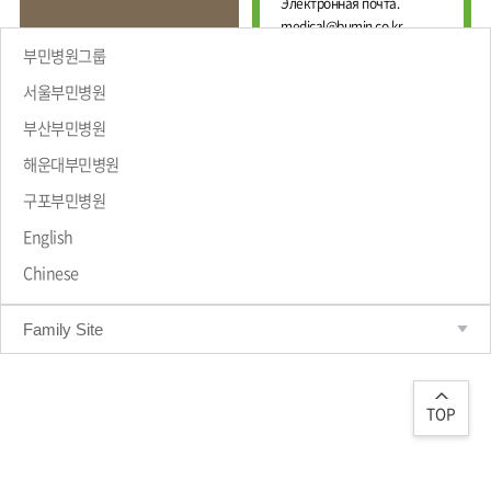
Е
Электронная почта.
И
Ж
medical@bumin.co.kr
Н
Д
А
부민병원그룹
У
Л
Н
Ь
서울부민병원
А
Н
부산부민병원
Р
Ы
Й
О
해운대부민병원
Ц
ПРИВЕТСТВИЕ
Д
Е
Н
구포부민병원
Н
Ы
Т
Й
English
Р
М
Chinese
Е
А
Д
Р
Т
И
Family Site
Р
Ц
О
И
Л
Н
О
С
Г
TOP
К
И
И
Ч
Й
Е
С
Ц