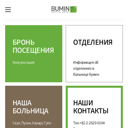
카피라이트로 가기
본문으로 가기
주메뉴로 가기
М
е
д
БРОНЬ
ОТДЕЛЕНИЯ
и
ц
ПОСЕЩЕНИЯ
и
н
Консультация
Информация об
с
к
отделениях в
и
больнице Бумин
е
у
с
л
НАША
НАШИ
у
г
БОЛЬНИЦА
КОНТАКТЫ
и
С
М
Сеул, Пусан, Хэундэ, Гупо
Тел.+82-2-2620-0164
П