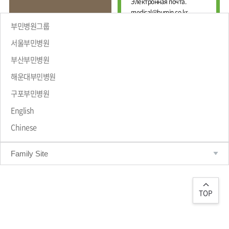
Е
Электронная почта.
И
Ж
medical@bumin.co.kr
Н
Д
А
부민병원그룹
У
Л
Н
Ь
서울부민병원
А
Н
부산부민병원
Р
Ы
Й
О
해운대부민병원
Ц
ПРИВЕТСТВИЕ
Д
Е
Н
구포부민병원
Н
Ы
Т
Й
English
Р
М
Chinese
Е
А
Д
Р
Т
И
Family Site
Р
Ц
О
И
Л
Н
О
С
Г
TOP
К
И
И
Ч
Й
Е
С
Ц