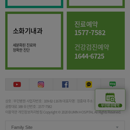
임상약리학과
진료예약
소화기내과
1577-7582
세분화된 진료와
건강검진예약
정확한 진단
1644-6725
상호 : 부민병원
사업자번호 : 109-82-11678
대표자명 : 정흥태
주소 : 서울특별시 강서구
부민편한예약
공항대로 389
유선번호 : 1577-7582
이용약관
개인정보처리방침
Copyright © 2020 BUMIN HOSPITAL All Rights Reserved.
Family Site