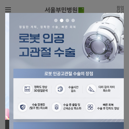
카피라이트로 가기
본문으로 가기
주메뉴로 가기
팝업
닫기
로그인
나의진료정보
회원가입
온라인
온라인진료예약
센터
진료시간표
진료예약
센터
진료안내
전체보기
월요일
09:00~18:00
회원서비스
화 ~ 금
09:00~17:00
온라인 진료 예약
진료과
관절센터
이용안내
토요일
09:00~13:00
진료과 전체보기
의료진
로봇인공관절센터
층별안내
병원소개
정형외과
클리닉
척추내시경센터
편의시설
병원장인사말
신경외과
아시아고관절내시경클리닉
진료시간표
미디어센터
김용정
비급여진료비
의료진
척추변형센터
비전과
재활의학과
당뇨발 클리닉
외래진료
병원소식
핵심가치
소개
외래안내
서식
부민그룹소개
심혈관센터
다운로드
호흡기내과
사경 클리닉
지역응급의료기관
언론보도
Why
인공신장센터
이사장소개
Bumin
부민그룹소식
장비안내
순환기내과
성장 클리닉
입원/
전문성과 경험을 갖춘
외래진료 예약안내
인재채용
퇴원/
의료진의 환자 맞춤형 진료
간센터
비전과
연혁
진료상담콜센터
소화기내과
연골재생클리닉
병문안