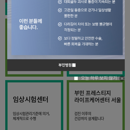
사회공헌
핵심가치
칭찬합시다
소화기센터
KOR
조직도
주차시설안내
신장내과
입원생활안내
언론보도
HI
고객의소리
ENG
특수치료내시경센터
진료협력센터
오시는길
내분비내과
RUS
건강토크
부민스토리
부민병원
부민
40주년
연구교육
CHI
비대면진료
류마티스내과
라이프케어센터
입찰공고
HSS
역사관
김용정
FAQ
서울
글로벌
관절센터
감염내과
얼라이언스
척추변형센터
증명서재발급
스포츠재활센터
외과
연혁
외상골절센터
보건복지부 지정
모든 종류의
신경과
관절전문병원
척추질환 진료
조직도
국제진료센터
소아청소년과
오시는길
임상시험센터
산부인과
의료진
오늘 하루 보지 않기
소아골절센터
소개
비뇨의학과
외래진료
부민 프레스티지
가정의학과
안내
임상시험센터
라이프케어센터 서울
마취통증의학과
응급의학과
임상시험관리기준에 의거,
검진 이후의
체계적으로 수행
건강까지 설계합니다
영상의학과
진단검사의학과