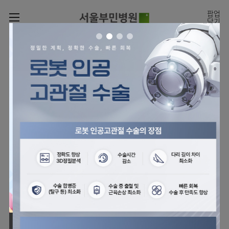
카피라이트로 가기
본문으로 가기
주메뉴로 가기
팝업
닫기
로그인
나의진료정보
회원가입
온라인
온라인진료예약
센터
진료시간표
진료예약
센터
진료안내
전체보기
월요일
09:00~18:00
회원서비스
화 ~ 금
09:00~17:00
온라인 진료 예약
진료과
관절센터
이용안내
토요일
09:00~13:00
진료과 전체보기
의료진
로봇인공관절센터
층별안내
병원소개
정형외과
클리닉
척추내시경센터
편의시설
병원장인사말
신경외과
아시아고관절내시경클리닉
진료시간표
미디어센터
김용정
비급여진료비
의료진
척추변형센터
비전과
재활의학과
당뇨발 클리닉
외래진료
병원소식
핵심가치
소개
외래안내
서식
부민그룹소개
심혈관센터
다운로드
호흡기내과
사경 클리닉
지역응급의료기관
언론보도
Why
인공신장센터
이사장소개
Bumin
부민그룹소식
장비안내
순환기내과
성장 클리닉
입원/
전문성과 경험을 갖춘
외래진료 예약안내
인재채용
퇴원/
의료진의 환자 맞춤형 진료
간센터
비전과
연혁
진료상담콜센터
소화기내과
연골재생클리닉
병문안