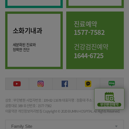
임상약리학과
진료예약
소화기내과
1577-7582
세분화된 진료와
건강검진예약
정확한 진단
1644-6725
상호 : 부민병원
사업자번호 : 109-82-11678
대표자명 : 정흥태
주소 : 서울특별시 강서구
부민편한예약
공항대로 389
유선번호 : 1577-7582
이용약관
개인정보처리방침
Copyright © 2020 BUMIN HOSPITAL All Rights Reserved.
Family Site