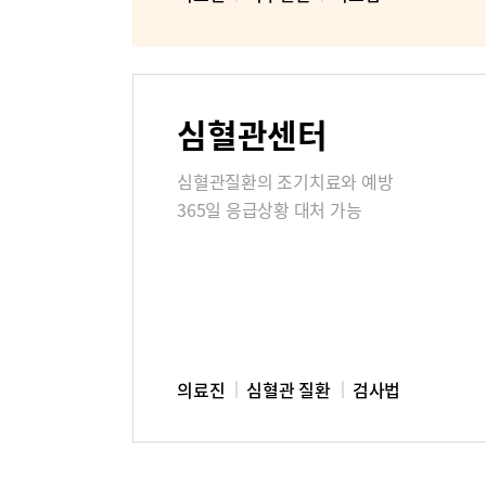
미디어센터
병원소식
심혈관센터
고객의소
심혈관질환의 조기치료와 예방
365일 응급상황 대처 가능
부민병원 
의료진
심혈관 질환
검사법