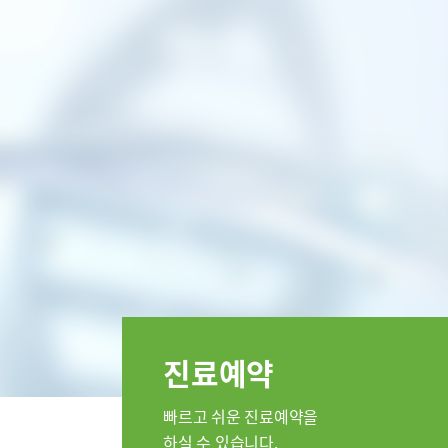
특수치료내시경센터
인공신장
부민 라이프케어센터
부민 라
스포츠재활센터
외상골절센터
임상시험
국제진료센터
임상시험센터
소아골절센터
진료안내
진료과
정형외과
순환기내과
류마티스내
진료예약
소아청소년
응급의학과
빠르고 쉬운 진료예약을
병리과
하실 수 있습니다.