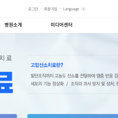
로그인
회원가입
Language
ENGLISH
RUSSIAN
병원소개
미디어센터
CHINESE
장인사말
병원소식
과 핵심가치
언론보도
내역
 Bumin
인재채용
칭찬합시다
도
고객의소리
센터
김용정 척추변형센터
교육
부민그룹소개
백과
부민그룹소식
협력센터
매거진:BLOG