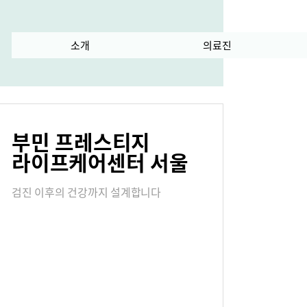
란?
소개
수술 과정
의료진
급
서식다운로드
부민 프레스티지
내
오시는길
라이프케어센터 서울
검진 이후의 건강까지 설계합니다
연혁
진료협력센터