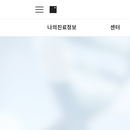
나의진료정보
센터
온라인진료예약
관절센터
증명서재발급
로봇인공관절센터
나의진료정보
온라인진
증명서발급내역
척추내시경센터
김용정 척추변형센터
심혈관센터
센터
관절센터
인공신장센터
간센터
심혈관센
소화기센터