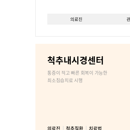
의료진
이용안내
층별안내
비급여진
척추내시경센터
장비안내
통증이 적고 빠른 회복이 가능한
최소침습치료 시행
비대면진료
병원소개
병원장인
조직도
의료진
척추질환
치료법