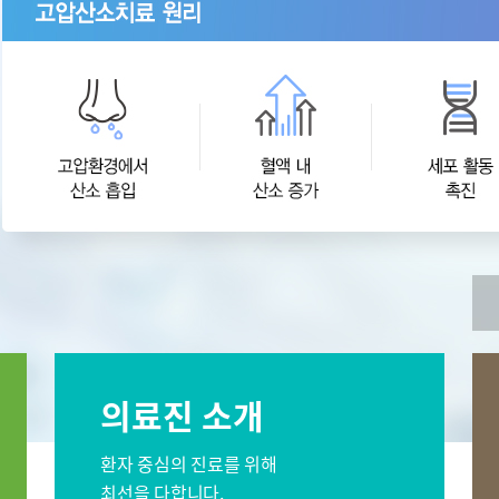
오시는길
센터
간센터
소화기센터
 서울
비대면진료 FAQ
이프케어센터 서울
스포츠재활센터
외상골절센
센터
소아골절센터
신경외과
재활의학과
소화기내과
신장내과
과
감염내과
외과
의료진 소개
과
산부인과
가정의학과
영상의학과
진단검사의학과
환자 중심의 진료를 위해
최선을 다합니다.