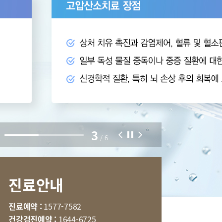
부민병원 40주년 역사관
특수치료내시경센터
터
국제진료센터
3
호흡기내과
/
6
내분비내과
신경과
진료안내
마취통증의학과
임상약리학과
진료예약 :
1577-7582
건강검진예약 :
1644-6725