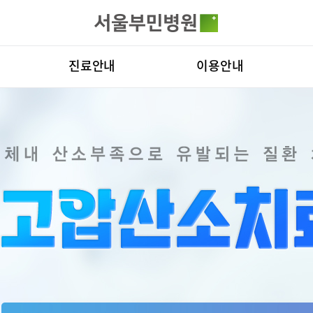
카피라이트로 가기
본문으로 가기
주메뉴로 가기
전체메뉴
진료안내
이용안내
진료과
층별안내
병원
의료진
편의시설
비전
료예약
증명서재발급
증명서발급
클리닉
증명서재발급
Why
진료시간표
서식다운로드
연혁
외래진료
비급여진료비
조직
로봇인공관절센터
척추내시경
지역응급의료기관
장비안내
연구
입원/퇴원/병문안
진료상담콜센터
질환
터
입원생활안내
주차시설안내
진료