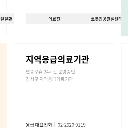
관절질환
의료진
치료법
로봇인공관절센터이
편의시설
증명서재발
료비
지역응급의료기관
진료상담콜센터
주차시설안
연중무휴 24시간 운영중인
 FAQ
강서구 지역응급의료기관
사말
비전과 핵심가치
Why Bumin
응급 대표전화
02-2620-0119
연구교육
질환백과