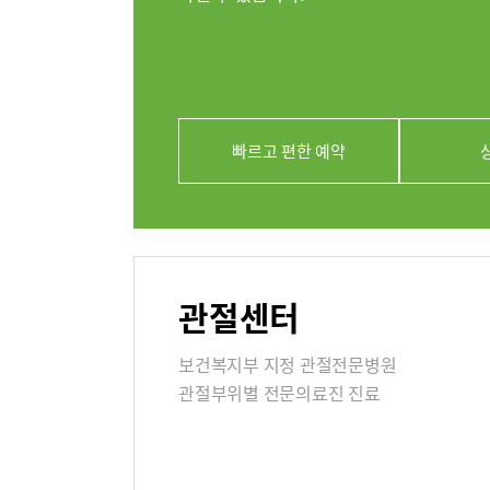
의료진
클리닉
아시아고관
빠르고 편한 예약
연골재생클
진료시간
외래진료
관절센터
지역응급
보건복지부 지정 관절전문병원
관절부위별 전문의료진 진료
입원/퇴
입원생활