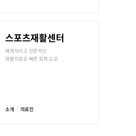
칭찬합시다
스포츠재활센터
식
매거진:BLOG
체계적이고 전문적인
재활치료로 빠른 회복 도모
소개
의료진