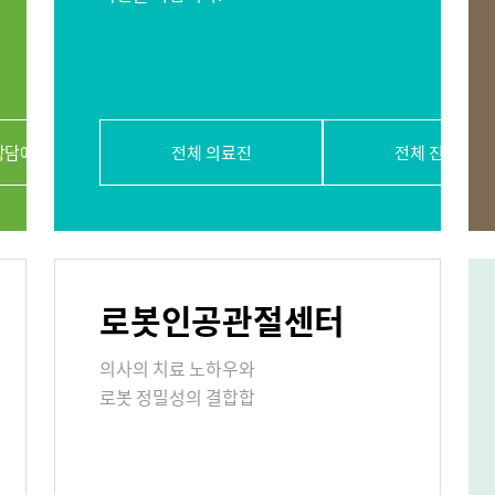
절내시경클리닉
당뇨발 클리닉
사경 클리닉
상담예약
전체 의료진
전체 진료과
리닉
표
로봇인공관절센터
의료기관
의사의 치료 노하우와
로봇 정밀성의 결합합
원/병문안
안내