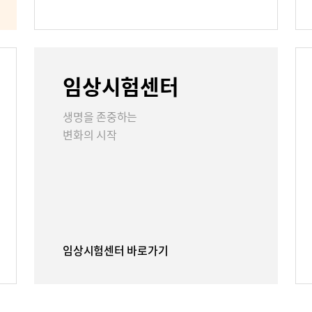
언론보도
인재채용
임상시험센터
리
부민그룹소개
부민그룹소
생명을 존중하는
변화의 시작
40주년 역사관
임상시험센터 바로가기