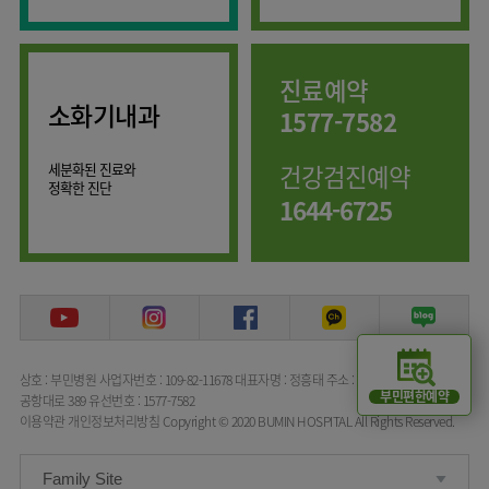
임상약리학과
진료예약
소화기내과
1577-7582
세분화된 진료와
건강검진예약
정확한 진단
1644-6725
상호 : 부민병원
사업자번호 : 109-82-11678
대표자명 : 정흥태
주소 : 서울특별시 강서구
부민편한예약
공항대로 389
유선번호 : 1577-7582
이용약관
개인정보처리방침
Copyright © 2020 BUMIN HOSPITAL All Rights Reserved.
Family Site