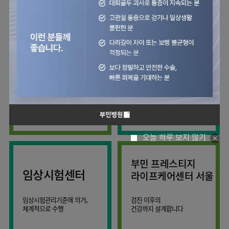
사회공헌
핵심가치
칭찬합시다
소화기센터
KOR
조직도
주차시설안내
신장내과
입원생활안내
언론보도
HI
고객의소리
ENG
특수치료내시경센터
진료협력센터
오시는길
내분비내과
RUS
건강토크
부민스토리
부민병원
부민
40주년
연구교육
CHI
비대면진료
류마티스내과
라이프케어센터
입찰공고
HSS
역사관
김용정
FAQ
서울
글로벌
관절센터
감염내과
얼라이언스
척추변형센터
증명서재발급
스포츠재활센터
외과
연혁
외상골절센터
보건복지부 지정
모든 종류의
신경과
관절전문병원
척추질환 진료
조직도
국제진료센터
소아청소년과
오시는길
임상시험센터
산부인과
의료진
오늘 하루 보지 않기
소아골절센터
소개
비뇨의학과
외래진료
부민 프레스티지
가정의학과
안내
임상시험센터
라이프케어센터 서울
마취통증의학과
응급의학과
임상시험관리기준에 의거,
검진 이후의
체계적으로 수행
건강까지 설계합니다
영상의학과
진단검사의학과