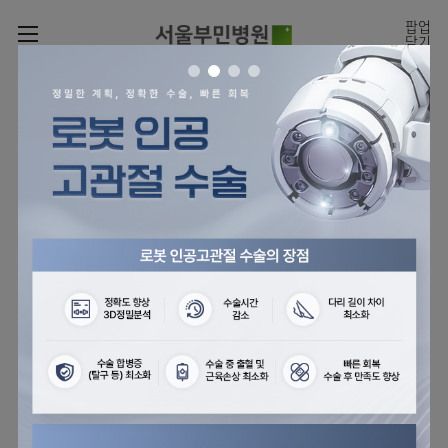
카피라이트로 가기
본문으로 가기
주메뉴로 가기
팝업
닫기
로그인
나의진료정보
회원가입
온라인
온라인진료예약
센터
진료시간표
진료예약
센터
진료안내
전체보기
월요일
09:00~18:00
회원서비스
화 ~ 금
09:00~17:00
온라인 진료 예약
진료과
관절센터
이용안내
토요일
09:00~13:00
진료과 전체보기
의료진
로봇인공관절센터
층별안내
병원소개
정형외과
클리닉
척추내시경센터
편의시설
병원장인사말
신경외과
아시아고관절내시경클리닉
진료시간표
미디어센터
김용정
비급여진료비
의료진
척추변형센터
비전과
재활의학과
당뇨발 클리닉
외래진료
병원소식
핵심가치
소개
외래안내
서식
부민그룹소개
심혈관센터
다운로드
호흡기내과
사경 클리닉
지역응급의료기관
언론보도
Why
인공신장센터
이사장소개
Bumin
부민그룹소식
장비안내
순환기내과
성장 클리닉
입원/
전문성과 경험을 갖춘
외래진료 예약안내
인재채용
퇴원/
의료진의 환자 맞춤형 진료
간센터
비전과
연혁
진료상담콜센터
소화기내과
연골재생클리닉
병문안