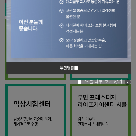
사회공헌
핵심가치
칭찬합시다
소화기센터
KOR
조직도
주차시설안내
신장내과
입원생활안내
언론보도
HI
고객의소리
ENG
특수치료내시경센터
진료협력센터
오시는길
내분비내과
RUS
건강토크
부민스토리
부민병원
부민
40주년
연구교육
CHI
비대면진료
류마티스내과
라이프케어센터
입찰공고
HSS
역사관
김용정
FAQ
서울
글로벌
관절센터
감염내과
얼라이언스
척추변형센터
증명서재발급
스포츠재활센터
외과
연혁
외상골절센터
보건복지부 지정
모든 종류의
신경과
관절전문병원
척추질환 진료
조직도
국제진료센터
소아청소년과
오시는길
임상시험센터
산부인과
의료진
오늘 하루 보지 않기
소아골절센터
소개
비뇨의학과
외래진료
부민 프레스티지
가정의학과
안내
임상시험센터
라이프케어센터 서울
마취통증의학과
응급의학과
임상시험관리기준에 의거,
검진 이후의
체계적으로 수행
건강까지 설계합니다
영상의학과
진단검사의학과