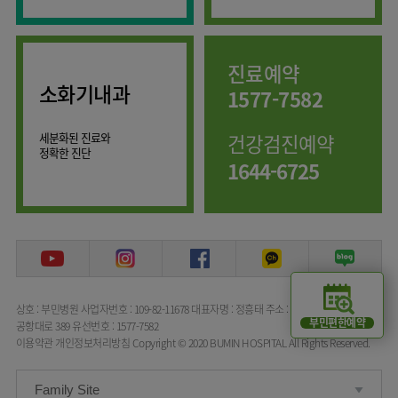
임상약리학과
진료예약
소화기내과
1577-7582
세분화된 진료와
건강검진예약
정확한 진단
1644-6725
상호 : 부민병원
사업자번호 : 109-82-11678
대표자명 : 정흥태
주소 : 서울특별시 강서구
부민편한예약
공항대로 389
유선번호 : 1577-7582
이용약관
개인정보처리방침
Copyright © 2020 BUMIN HOSPITAL All Rights Reserved.
Family Site