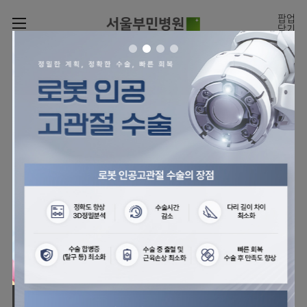
카피라이트로 가기
본문으로 가기
주메뉴로 가기
팝업
닫기
로그인
나의진료정보
회원가입
온라인
온라인진료예약
센터
진료시간표
진료예약
센터
진료안내
전체보기
월요일
09:00~18:00
회원서비스
화 ~ 금
09:00~17:00
온라인 진료 예약
진료과
관절센터
이용안내
토요일
09:00~13:00
진료과 전체보기
의료진
로봇인공관절센터
층별안내
병원소개
정형외과
클리닉
척추내시경센터
편의시설
병원장인사말
신경외과
아시아고관절내시경클리닉
진료시간표
미디어센터
김용정
비급여진료비
의료진
척추변형센터
비전과
재활의학과
당뇨발 클리닉
외래진료
병원소식
핵심가치
소개
외래안내
서식
부민그룹소개
심혈관센터
다운로드
호흡기내과
사경 클리닉
지역응급의료기관
언론보도
Why
인공신장센터
이사장소개
Bumin
부민그룹소식
장비안내
순환기내과
성장 클리닉
입원/
전문성과 경험을 갖춘
외래진료 예약안내
인재채용
퇴원/
의료진의 환자 맞춤형 진료
간센터
비전과
연혁
진료상담콜센터
소화기내과
연골재생클리닉
병문안