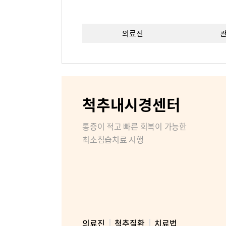
의료진
이용안내
층별안내
비급여진
척추내시경센터
장비안내
통증이 적고 빠른 회복이 가능한
최소침습치료 시행
비대면진료
병원소개
병원장인
조직도
의료진
척추질환
치료법