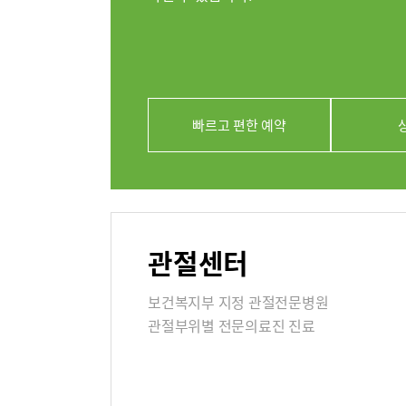
의료진
클리닉
아시아고관
빠르고 편한 예약
연골재생클
진료시간
외래진료
관절센터
지역응급
보건복지부 지정 관절전문병원
관절부위별 전문의료진 진료
입원/퇴
입원생활