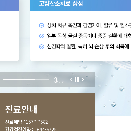
부민병원 40주년 역사관
특수치료내시경센터
터
국제진료센터
3
호흡기내과
/
6
내분비내과
신경과
진료안내
마취통증의학과
임상약리학과
진료예약 :
1577-7582
건강검진예약 :
1644-6725