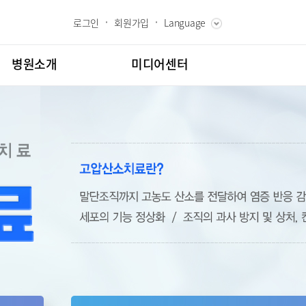
로그인
회원가입
Language
ENGLISH
RUSSIAN
병원소개
미디어센터
CHINESE
장인사말
병원소식
과 핵심가치
언론보도
내역
 Bumin
인재채용
칭찬합시다
도
고객의소리
센터
김용정 척추변형센터
교육
부민그룹소개
백과
부민그룹소식
협력센터
매거진:BLOG