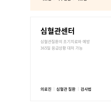
미디어센터
병원소식
심혈관센터
고객의소
심혈관질환의 조기치료와 예방
365일 응급상황 대처 가능
부민병원 
의료진
심혈관 질환
검사법