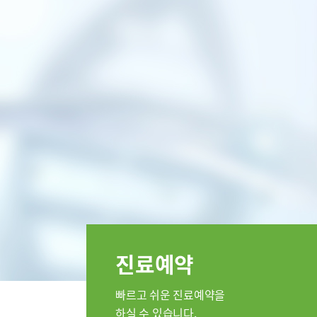
특수치료내시경센터
인공신장
부민 라이프케어센터
부민 라
스포츠재활센터
외상골절센터
임상시험
국제진료센터
임상시험센터
소아골절센터
진료안내
진료과
정형외과
순환기내과
류마티스내
진료예약
소아청소년
응급의학과
빠르고 쉬운 진료예약을
병리과
하실 수 있습니다.