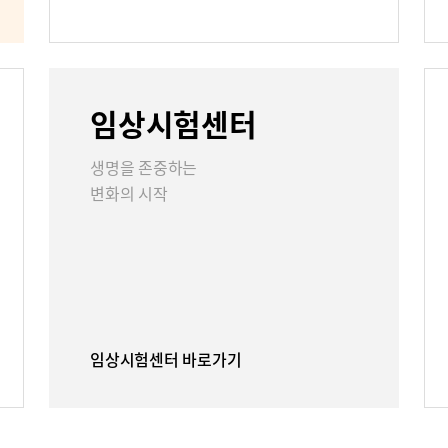
언론보도
인재채용
임상시험센터
리
부민그룹소개
부민그룹소
생명을 존중하는
변화의 시작
40주년 역사관
임상시험센터 바로가기