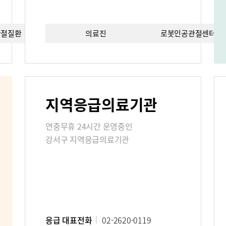
관절질환
의료진
치료법
로봇인공관절센터이
편의시설
증명서재발
료비
지역응급의료기관
진료상담콜센터
주차시설안
연중무휴 24시간 운영중인
 FAQ
강서구 지역응급의료기관
사말
비전과 핵심가치
Why Bumin
응급 대표전화
02-2620-0119
연구교육
질환백과