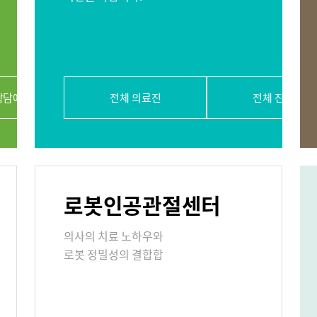
절내시경클리닉
당뇨발 클리닉
사경 클리닉
상담예약
전체 의료진
전체 진료과
리닉
표
로봇인공관절센터
의료기관
의사의 치료 노하우와
로봇 정밀성의 결합합
원/병문안
안내