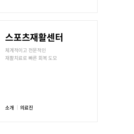
칭찬합시다
스포츠재활센터
식
매거진:BLOG
체계적이고 전문적인
재활치료로 빠른 회복 도모
소개
의료진