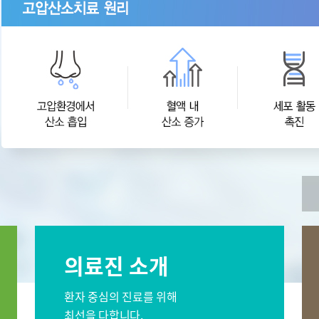
오시는길
센터
간센터
소화기센터
 서울
비대면진료 FAQ
이프케어센터 서울
스포츠재활센터
외상골절센
센터
소아골절센터
신경외과
재활의학과
소화기내과
신장내과
과
감염내과
외과
의료진 소개
과
산부인과
가정의학과
영상의학과
진단검사의학과
환자 중심의 진료를 위해
최선을 다합니다.