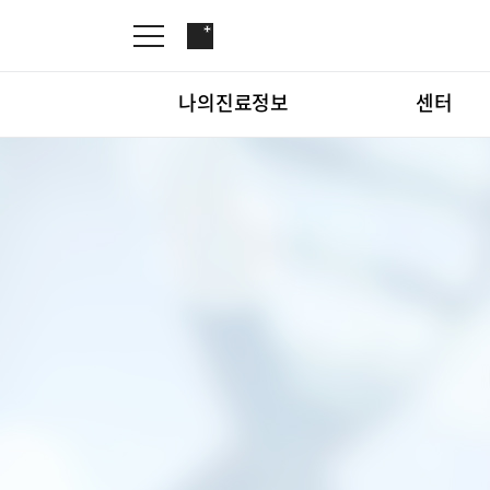
나의진료정보
센터
온라인진료예약
관절센터
증명서재발급
로봇인공관절센터
나의진료정보
온라인진
증명서발급내역
척추내시경센터
김용정 척추변형센터
심혈관센터
센터
관절센터
인공신장센터
간센터
심혈관센
소화기센터