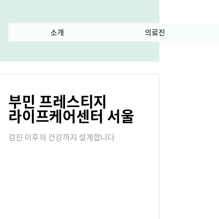
란?
소개
수술 과정
의료진
급
서식다운로드
부민 프레스티지
내
오시는길
라이프케어센터 서울
검진 이후의 건강까지 설계합니다
연혁
진료협력센터