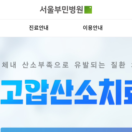
카피라이트로 가기
본문으로 가기
주메뉴로 가기
전체메뉴
진료안내
이용안내
진료과
층별안내
병원
의료진
편의시설
비전
료예약
증명서재발급
증명서발급
클리닉
증명서재발급
Why
진료시간표
서식다운로드
연혁
외래진료
비급여진료비
조직
로봇인공관절센터
척추내시경
지역응급의료기관
장비안내
연구
입원/퇴원/병문안
진료상담콜센터
질환
터
입원생활안내
주차시설안내
진료