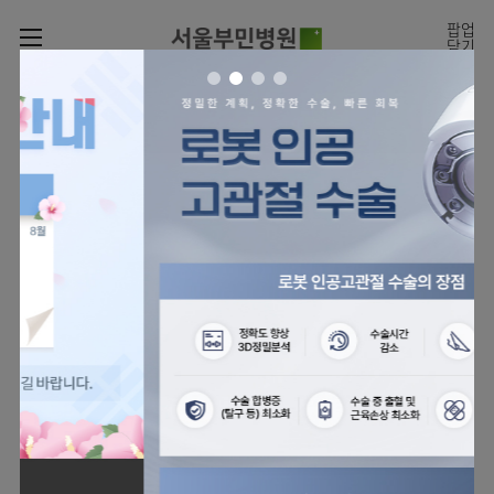
카피라이트로 가기
본문으로 가기
주메뉴로 가기
팝업
닫기
로그인
나의진료정보
회원가입
온라인
온라인진료예약
센터
진료시간표
진료예약
센터
진료안내
전체보기
월요일
09:00~18:00
회원서비스
화 ~ 금
09:00~17:00
온라인 진료 예약
진료과
관절센터
이용안내
토요일
09:00~13:00
진료과 전체보기
의료진
로봇인공관절센터
층별안내
병원소개
정형외과
클리닉
척추내시경센터
편의시설
병원장인사말
신경외과
아시아고관절내시경클리닉
진료시간표
미디어센터
김용정
비급여진료비
의료진
척추변형센터
비전과
재활의학과
당뇨발 클리닉
외래진료
병원소식
핵심가치
소개
외래안내
서식
부민그룹소개
심혈관센터
다운로드
호흡기내과
사경 클리닉
지역응급의료기관
언론보도
Why
인공신장센터
이사장소개
Bumin
부민그룹소식
장비안내
순환기내과
성장 클리닉
입원/
전문성과 경험을 갖춘
외래진료 예약안내
인재채용
퇴원/
의료진의 환자 맞춤형 진료
간센터
비전과
연혁
진료상담콜센터
소화기내과
연골재생클리닉
병문안