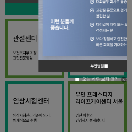
사회공헌
핵심가치
칭찬합시다
소화기센터
KOR
조직도
주차시설안내
신장내과
입원생활안내
언론보도
HI
고객의소리
ENG
특수치료내시경센터
진료협력센터
오시는길
내분비내과
RUS
건강토크
부민스토리
부민병원
부민
40주년
연구교육
CHI
비대면진료
류마티스내과
라이프케어센터
입찰공고
HSS
역사관
김용정
FAQ
서울
글로벌
관절센터
감염내과
얼라이언스
척추변형센터
증명서재발급
스포츠재활센터
외과
연혁
외상골절센터
보건복지부 지정
모든 종류의
신경과
관절전문병원
척추질환 진료
조직도
국제진료센터
소아청소년과
오시는길
임상시험센터
산부인과
의료진
오늘 하루 보지 않기
소아골절센터
소개
비뇨의학과
외래진료
부민 프레스티지
가정의학과
안내
임상시험센터
라이프케어센터 서울
마취통증의학과
응급의학과
임상시험관리기준에 의거,
검진 이후의
체계적으로 수행
건강까지 설계합니다
영상의학과
진단검사의학과