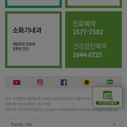
임상약리학과
진료예약
소화기내과
1577-7582
세분화된 진료와
건강검진예약
정확한 진단
1644-6725
상호 : 부민병원
사업자번호 : 109-82-11678
대표자명 : 정흥태
주소 : 서울특별시 강서구
부민편한예약
공항대로 389
유선번호 : 1577-7582
이용약관
개인정보처리방침
Copyright © 2020 BUMIN HOSPITAL All Rights Reserved.
Family Site