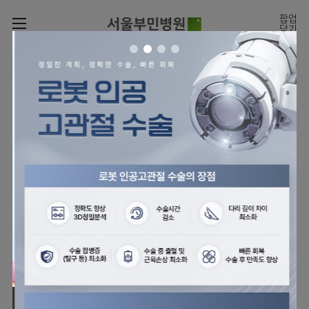
카피라이트로 가기
본문으로 가기
주메뉴로 가기
팝업
닫기
로그인
나의진료정보
회원가입
온라인
온라인진료예약
센터
진료시간표
진료예약
센터
진료안내
전체보기
월요일
09:00~18:00
회원서비스
화 ~ 금
09:00~17:00
온라인 진료 예약
진료과
관절센터
이용안내
토요일
09:00~13:00
진료과 전체보기
의료진
로봇인공관절센터
층별안내
병원소개
정형외과
클리닉
척추내시경센터
편의시설
병원장인사말
신경외과
아시아고관절내시경클리닉
진료시간표
미디어센터
김용정
비급여진료비
의료진
척추변형센터
비전과
재활의학과
당뇨발 클리닉
외래진료
병원소식
핵심가치
소개
외래안내
서식
부민그룹소개
심혈관센터
다운로드
호흡기내과
사경 클리닉
지역응급의료기관
언론보도
Why
인공신장센터
이사장소개
Bumin
부민그룹소식
장비안내
순환기내과
성장 클리닉
입원/
전문성과 경험을 갖춘
외래진료 예약안내
인재채용
퇴원/
의료진의 환자 맞춤형 진료
간센터
비전과
연혁
진료상담콜센터
소화기내과
연골재생클리닉
병문안