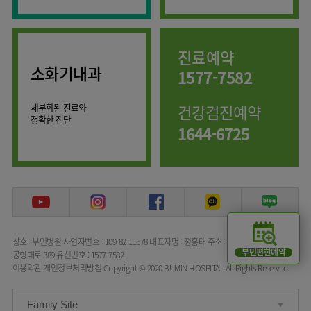
임상약리학과
진료예약
소화기내과
1577-7582
세분화된 진료와
건강검진예약
정확한 진단
1644-6725
상호 : 부민병원
사업자번호 : 109-82-11678
대표자명 : 정흥태
주소 : 서울특별시 강서구
부민편한예약
공항대로 389
유선번호 : 1577-7582
이용약관
개인정보처리방침
Copyright © 2020 BUMIN HOSPITAL All Rights Reserved.
Family Site