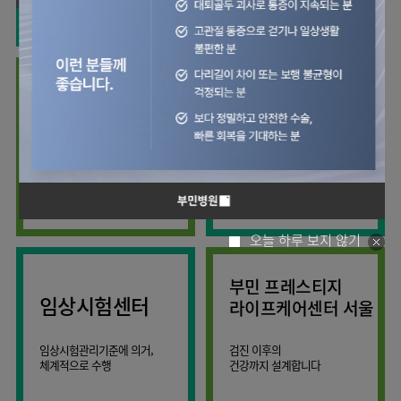
사회공헌
핵심가치
칭찬합시다
소화기센터
KOR
조직도
주차시설안내
신장내과
입원생활안내
언론보도
HI
고객의소리
ENG
특수치료내시경센터
진료협력센터
오시는길
내분비내과
RUS
건강토크
부민스토리
부민병원
부민
40주년
연구교육
CHI
비대면진료
류마티스내과
라이프케어센터
입찰공고
HSS
역사관
김용정
FAQ
서울
글로벌
관절센터
감염내과
얼라이언스
척추변형센터
증명서재발급
스포츠재활센터
외과
연혁
외상골절센터
보건복지부 지정
모든 종류의
신경과
관절전문병원
척추질환 진료
조직도
국제진료센터
소아청소년과
오시는길
임상시험센터
산부인과
의료진
오늘 하루 보지 않기
소아골절센터
소개
비뇨의학과
외래진료
부민 프레스티지
가정의학과
안내
임상시험센터
라이프케어센터 서울
마취통증의학과
응급의학과
임상시험관리기준에 의거,
검진 이후의
체계적으로 수행
건강까지 설계합니다
영상의학과
진단검사의학과