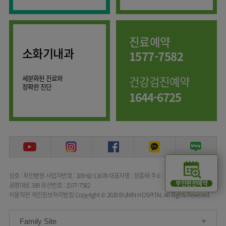
임상약리학과
진료예약
소화기내과
1577-7582
세분화된 진료와
건강검진예약
정확한 진단
1644-6725
상호 : 부민병원
사업자번호 : 109-82-11678
대표자명 : 정흥태
주소 : 서울특별시 강서구
부민편한예약
공항대로 389
유선번호 : 1577-7582
이용약관
개인정보처리방침
Copyright © 2020 BUMIN HOSPITAL All Rights Reserved.
Family Site