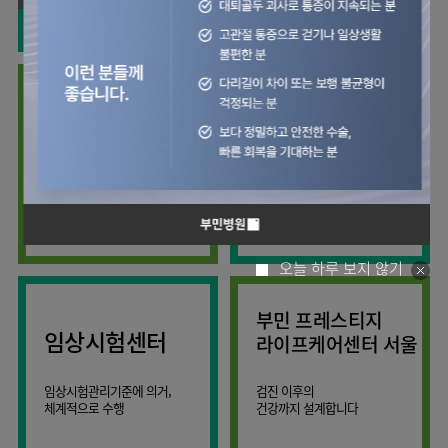
사회공헌
핵심가치
칭찬합시다
소화기센터
KOR
조직도
주차시설안내
신장내과
입원생활안내
언론보도
HI
고객의소리
ENG
특수치료내시경센터
진료협력센터
오시는길
내분비내과
RUS
건강토크
부민스토리
부민병원
부민
40주년
연구교육
CHI
비대면진료
류마티스내과
라이프케어센터
입찰공고
HSS
역사관
김용정
FAQ
서울
글로벌
관절센터
감염내과
얼라이언스
척추변형센터
증명서재발급
스포츠재활센터
외과
연혁
외상골절센터
보건복지부 지정
모든 종류의
신경과
관절전문병원
척추질환 진료
조직도
국제진료센터
소아청소년과
오시는길
임상시험센터
산부인과
의료진
오늘 하루 보지 않기
소아골절센터
소개
비뇨의학과
외래진료
부민 프레스티지
가정의학과
안내
임상시험센터
라이프케어센터 서울
마취통증의학과
응급의학과
임상시험관리기준에 의거,
검진 이후의
체계적으로 수행
건강까지 설계합니다
영상의학과
진단검사의학과