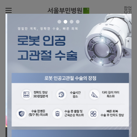
카피라이트로 가기
본문으로 가기
주메뉴로 가기
팝업
닫기
로그인
나의진료정보
회원가입
온라인
온라인진료예약
센터
진료시간표
진료예약
센터
진료안내
전체보기
월요일
09:00~18:00
회원서비스
화 ~ 금
09:00~17:00
온라인 진료 예약
진료과
관절센터
이용안내
토요일
09:00~13:00
진료과 전체보기
의료진
로봇인공관절센터
층별안내
병원소개
정형외과
클리닉
척추내시경센터
편의시설
병원장인사말
신경외과
아시아고관절내시경클리닉
진료시간표
미디어센터
김용정
비급여진료비
의료진
척추변형센터
비전과
재활의학과
당뇨발 클리닉
외래진료
병원소식
핵심가치
소개
외래안내
서식
부민그룹소개
심혈관센터
다운로드
호흡기내과
사경 클리닉
지역응급의료기관
언론보도
Why
인공신장센터
이사장소개
Bumin
부민그룹소식
장비안내
순환기내과
성장 클리닉
입원/
전문성과 경험을 갖춘
외래진료 예약안내
인재채용
퇴원/
의료진의 환자 맞춤형 진료
간센터
비전과
연혁
진료상담콜센터
소화기내과
연골재생클리닉
병문안