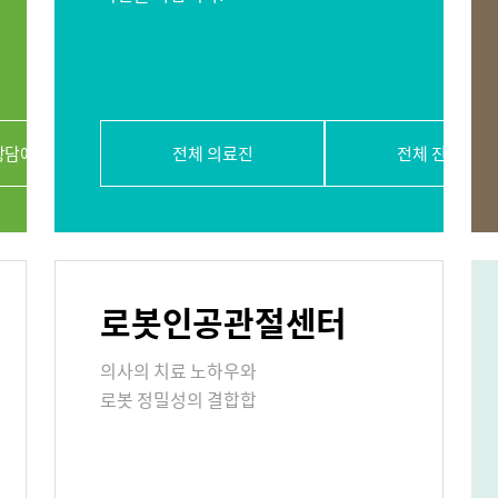
절내시경클리닉
당뇨발 클리닉
사경 클리닉
상담예약
전체 의료진
전체 진료과
리닉
표
로봇인공관절센터
의료기관
의사의 치료 노하우와
로봇 정밀성의 결합합
원/병문안
안내