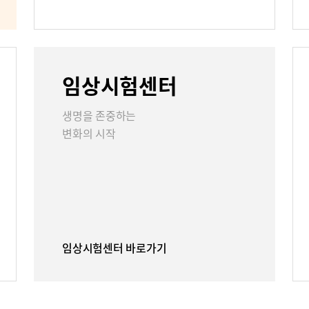
언론보도
인재채용
임상시험센터
리
부민그룹소개
부민그룹소
생명을 존중하는
변화의 시작
40주년 역사관
임상시험센터 바로가기