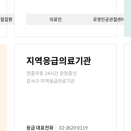
관절질환
의료진
치료법
로봇인공관절센터이
편의시설
증명서재발
료비
지역응급의료기관
진료상담콜센터
주차시설안
연중무휴 24시간 운영중인
 FAQ
강서구 지역응급의료기관
사말
비전과 핵심가치
Why Bumin
응급 대표전화
02-2620-0119
연구교육
질환백과