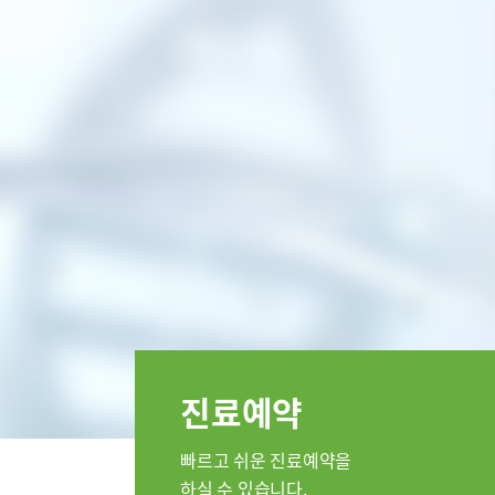
특수치료내시경센터
인공신장
부민 라이프케어센터
부민 라
스포츠재활센터
외상골절센터
임상시험
국제진료센터
임상시험센터
소아골절센터
진료안내
진료과
정형외과
순환기내과
류마티스내
진료예약
소아청소년
응급의학과
빠르고 쉬운 진료예약을
병리과
하실 수 있습니다.