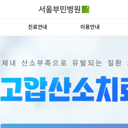
카피라이트로 가기
본문으로 가기
주메뉴로 가기
전체메뉴
진료안내
이용안내
진료과
층별안내
병원
의료진
편의시설
비전
료예약
증명서재발급
증명서발급
클리닉
증명서재발급
Why
진료시간표
서식다운로드
연혁
외래진료
비급여진료비
조직
로봇인공관절센터
척추내시경
지역응급의료기관
장비안내
연구
입원/퇴원/병문안
진료상담콜센터
질환
터
입원생활안내
주차시설안내
진료