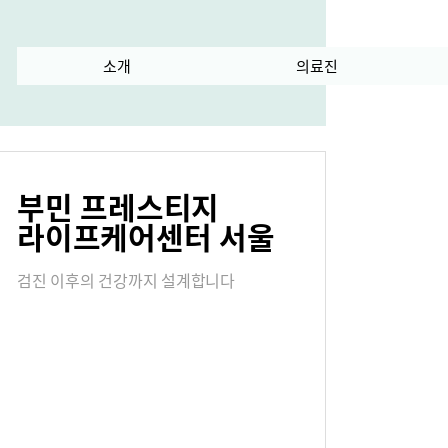
란?
소개
수술 과정
의료진
급
서식다운로드
부민 프레스티지
내
오시는길
라이프케어센터 서울
검진 이후의 건강까지 설계합니다
연혁
진료협력센터