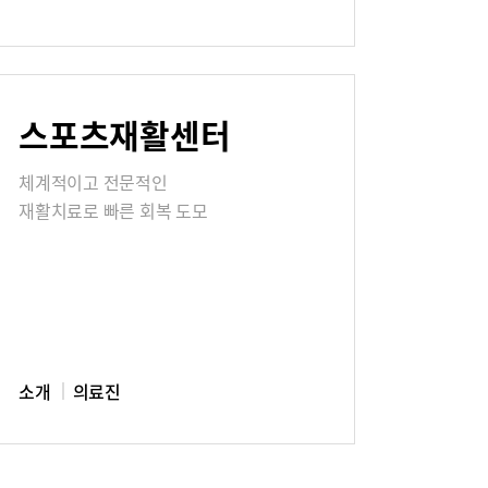
칭찬합시다
스포츠재활센터
식
매거진:BLOG
체계적이고 전문적인
재활치료로 빠른 회복 도모
소개
의료진