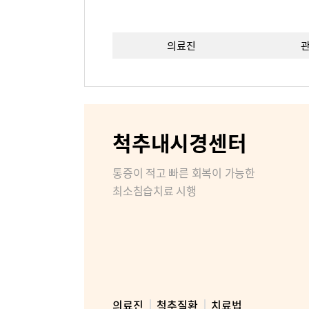
의료진
이용안내
층별안내
비급여진
척추내시경센터
장비안내
통증이 적고 빠른 회복이 가능한
최소침습치료 시행
비대면진료
병원소개
병원장인
조직도
의료진
척추질환
치료법