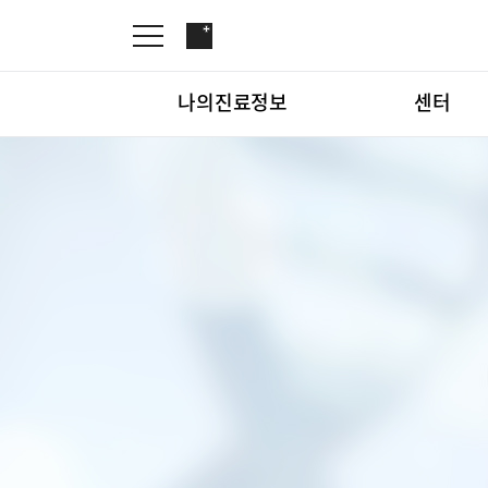
나의진료정보
센터
온라인진료예약
관절센터
증명서재발급
로봇인공관절센터
나의진료정보
온라인진
증명서발급내역
척추내시경센터
김용정 척추변형센터
심혈관센터
센터
관절센터
인공신장센터
간센터
심혈관센
소화기센터