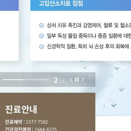
부민병원 40주년 역사관
특수치료내시경센터
터
국제진료센터
2
호흡기내과
/
5
내분비내과
신경과
진료안내
마취통증의학과
임상약리학과
진료예약 :
1577-7582
건강검진예약 :
1644-6725