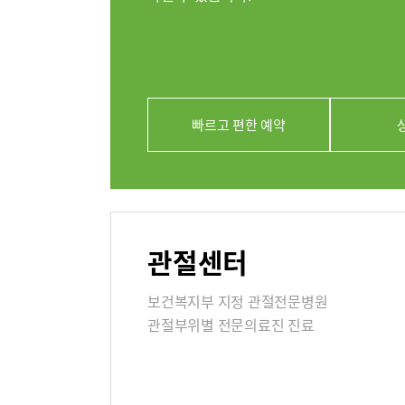
의료진
클리닉
아시아고관
빠르고 편한 예약
연골재생클
진료시간
외래진료
관절센터
지역응급
보건복지부 지정 관절전문병원
관절부위별 전문의료진 진료
입원/퇴
입원생활