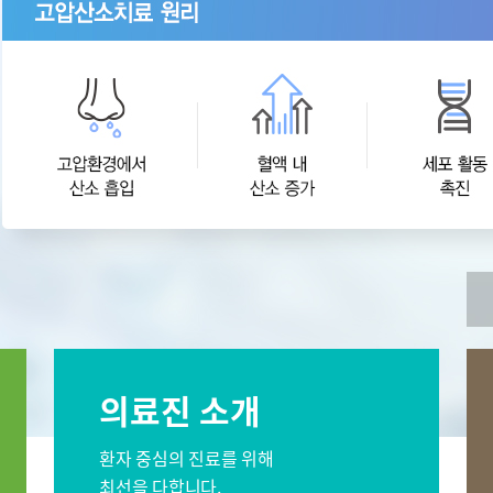
오시는길
센터
간센터
소화기센터
 서울
비대면진료 FAQ
이프케어센터 서울
스포츠재활센터
외상골절센
센터
소아골절센터
신경외과
재활의학과
소화기내과
신장내과
과
감염내과
외과
의료진 소개
과
산부인과
가정의학과
영상의학과
진단검사의학과
환자 중심의 진료를 위해
최선을 다합니다.