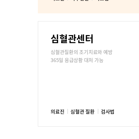
미디어센터
병원소식
심혈관센터
고객의소
심혈관질환의 조기치료와 예방
365일 응급상황 대처 가능
부민병원 
의료진
심혈관 질환
검사법