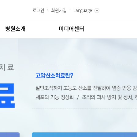
로그인
회원가입
Language
ENGLISH
RUSSIAN
병원소개
미디어센터
CHINESE
장인사말
병원소식
과 핵심가치
언론보도
내역
 Bumin
인재채용
칭찬합시다
도
고객의소리
센터
김용정 척추변형센터
교육
부민그룹소개
백과
부민그룹소식
협력센터
매거진:BLOG