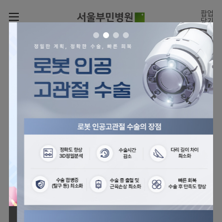
카피라이트로 가기
본문으로 가기
주메뉴로 가기
팝업
닫기
로그인
나의진료정보
회원가입
온라인
온라인진료예약
센터
진료시간표
진료예약
센터
진료안내
전체보기
월요일
09:00~18:00
회원서비스
화 ~ 금
09:00~17:00
온라인 진료 예약
진료과
관절센터
이용안내
토요일
09:00~13:00
진료과 전체보기
의료진
로봇인공관절센터
층별안내
병원소개
정형외과
클리닉
척추내시경센터
편의시설
병원장인사말
신경외과
아시아고관절내시경클리닉
진료시간표
미디어센터
김용정
비급여진료비
의료진
척추변형센터
비전과
재활의학과
당뇨발 클리닉
외래진료
병원소식
핵심가치
소개
외래안내
서식
부민그룹소개
심혈관센터
다운로드
호흡기내과
사경 클리닉
지역응급의료기관
언론보도
Why
인공신장센터
이사장소개
Bumin
부민그룹소식
장비안내
순환기내과
성장 클리닉
입원/
전문성과 경험을 갖춘
외래진료 예약안내
인재채용
퇴원/
의료진의 환자 맞춤형 진료
간센터
비전과
연혁
진료상담콜센터
소화기내과
연골재생클리닉
병문안