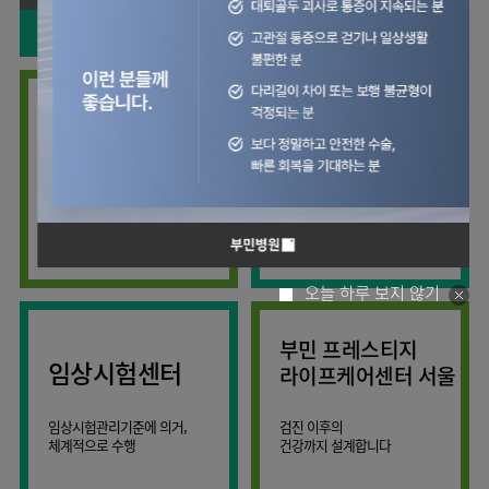
사회공헌
핵심가치
칭찬합시다
소화기센터
KOR
조직도
주차시설안내
신장내과
입원생활안내
언론보도
HI
고객의소리
ENG
특수치료내시경센터
진료협력센터
오시는길
내분비내과
RUS
건강토크
부민스토리
부민병원
부민
40주년
연구교육
CHI
비대면진료
류마티스내과
라이프케어센터
입찰공고
HSS
역사관
김용정
FAQ
서울
글로벌
관절센터
감염내과
얼라이언스
척추변형센터
증명서재발급
스포츠재활센터
외과
연혁
외상골절센터
보건복지부 지정
모든 종류의
신경과
관절전문병원
척추질환 진료
조직도
국제진료센터
소아청소년과
오시는길
임상시험센터
산부인과
의료진
오늘 하루 보지 않기
소아골절센터
소개
비뇨의학과
외래진료
부민 프레스티지
가정의학과
안내
임상시험센터
라이프케어센터 서울
마취통증의학과
응급의학과
임상시험관리기준에 의거,
검진 이후의
체계적으로 수행
건강까지 설계합니다
영상의학과
진단검사의학과