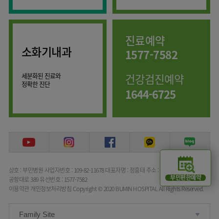
임상약리학과
진료예약
소화기내과
1577-7582
세분화된 진료와
건강검진예약
정확한 진단
1644-6725
상호 : 부민병원
사업자번호 : 109-82-11678
대표자명 : 정흥태
주소 : 서울특별시 강서구
부민편한예약
공항대로 389
유선번호 : 1577-7582
이용약관
개인정보처리방침
Copyright © 2020 BUMIN HOSPITAL All Rights Reserved.
Family Site