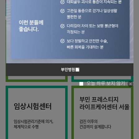
사회공헌
핵심가치
칭찬합시다
소화기센터
KOR
조직도
주차시설안내
신장내과
입원생활안내
언론보도
HI
고객의소리
ENG
특수치료내시경센터
진료협력센터
오시는길
내분비내과
RUS
건강토크
부민스토리
부민병원
부민
40주년
연구교육
CHI
비대면진료
류마티스내과
라이프케어센터
입찰공고
HSS
역사관
김용정
FAQ
서울
글로벌
관절센터
감염내과
얼라이언스
척추변형센터
증명서재발급
스포츠재활센터
외과
연혁
외상골절센터
보건복지부 지정
모든 종류의
신경과
관절전문병원
척추질환 진료
조직도
국제진료센터
소아청소년과
오시는길
임상시험센터
산부인과
의료진
오늘 하루 보지 않기
소아골절센터
소개
비뇨의학과
외래진료
부민 프레스티지
가정의학과
안내
임상시험센터
라이프케어센터 서울
마취통증의학과
응급의학과
임상시험관리기준에 의거,
검진 이후의
체계적으로 수행
건강까지 설계합니다
영상의학과
진단검사의학과