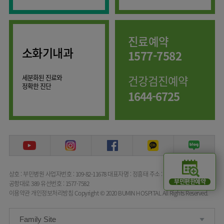
임상약리학과
진료예약
소화기내과
1577-7582
세분화된 진료와
건강검진예약
정확한 진단
1644-6725
상호 : 부민병원
사업자번호 : 109-82-11678
대표자명 : 정흥태
주소 : 서울특별시 강서구
부민편한예약
공항대로 389
유선번호 : 1577-7582
이용약관
개인정보처리방침
Copyright © 2020 BUMIN HOSPITAL All Rights Reserved.
Family Site