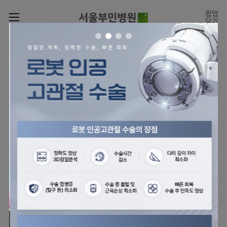
카피라이트로 가기
본문으로 가기
주메뉴로 가기
팝업
닫기
로그인
나의진료정보
회원가입
온라인
온라인진료예약
센터
진료시간표
진료예약
센터
진료안내
전체보기
월요일
09:00~18:00
회원서비스
화 ~ 금
09:00~17:00
온라인 진료 예약
진료과
관절센터
이용안내
토요일
09:00~13:00
진료과 전체보기
의료진
로봇인공관절센터
층별안내
병원소개
정형외과
클리닉
척추내시경센터
편의시설
병원장인사말
신경외과
아시아고관절내시경클리닉
진료시간표
미디어센터
김용정
비급여진료비
의료진
척추변형센터
비전과
재활의학과
당뇨발 클리닉
외래진료
병원소식
핵심가치
소개
외래안내
서식
부민그룹소개
심혈관센터
다운로드
호흡기내과
사경 클리닉
지역응급의료기관
언론보도
Why
인공신장센터
이사장소개
Bumin
부민그룹소식
장비안내
순환기내과
성장 클리닉
입원/
전문성과 경험을 갖춘
외래진료 예약안내
인재채용
퇴원/
의료진의 환자 맞춤형 진료
간센터
비전과
연혁
진료상담콜센터
소화기내과
연골재생클리닉
병문안