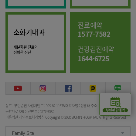
임상약리학과
진료예약
소화기내과
1577-7582
세분화된 진료와
건강검진예약
정확한 진단
1644-6725
상호 : 부민병원
사업자번호 : 109-82-11678
대표자명 : 정흥태
주소 : 서울특별시 강서구
부민편한예약
공항대로 389
유선번호 : 1577-7582
이용약관
개인정보처리방침
Copyright © 2020 BUMIN HOSPITAL All Rights Reserved.
Family Site