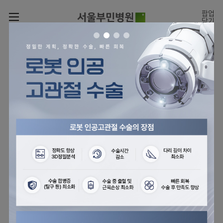
카피라이트로 가기
본문으로 가기
주메뉴로 가기
팝업
닫기
로그인
나의진료정보
회원가입
온라인
온라인진료예약
센터
진료시간표
진료예약
센터
진료안내
전체보기
월요일
09:00~18:00
회원서비스
화 ~ 금
09:00~17:00
온라인 진료 예약
진료과
관절센터
이용안내
토요일
09:00~13:00
진료과 전체보기
의료진
로봇인공관절센터
층별안내
병원소개
정형외과
클리닉
척추내시경센터
편의시설
병원장인사말
신경외과
아시아고관절내시경클리닉
진료시간표
미디어센터
김용정
비급여진료비
의료진
척추변형센터
비전과
재활의학과
당뇨발 클리닉
외래진료
병원소식
핵심가치
소개
외래안내
서식
부민그룹소개
심혈관센터
다운로드
호흡기내과
사경 클리닉
지역응급의료기관
언론보도
Why
인공신장센터
이사장소개
Bumin
부민그룹소식
장비안내
순환기내과
성장 클리닉
입원/
전문성과 경험을 갖춘
외래진료 예약안내
인재채용
퇴원/
의료진의 환자 맞춤형 진료
간센터
비전과
연혁
진료상담콜센터
소화기내과
연골재생클리닉
병문안