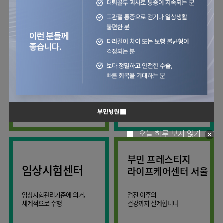
사회공헌
핵심가치
칭찬합시다
소화기센터
KOR
조직도
주차시설안내
신장내과
입원생활안내
언론보도
HI
고객의소리
ENG
특수치료내시경센터
진료협력센터
오시는길
내분비내과
RUS
건강토크
부민스토리
부민병원
부민
40주년
연구교육
CHI
비대면진료
류마티스내과
라이프케어센터
입찰공고
HSS
역사관
김용정
FAQ
서울
글로벌
관절센터
감염내과
얼라이언스
척추변형센터
증명서재발급
스포츠재활센터
외과
연혁
외상골절센터
보건복지부 지정
모든 종류의
신경과
관절전문병원
척추질환 진료
조직도
국제진료센터
소아청소년과
오시는길
임상시험센터
산부인과
의료진
오늘 하루 보지 않기
소아골절센터
소개
비뇨의학과
외래진료
부민 프레스티지
가정의학과
안내
임상시험센터
라이프케어센터 서울
마취통증의학과
응급의학과
임상시험관리기준에 의거,
검진 이후의
체계적으로 수행
건강까지 설계합니다
영상의학과
진단검사의학과