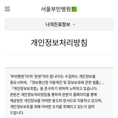
카피라이트로 가기
본문으로 가기
주메뉴로 가기
로그인
나의진료정보
나의진료정보
회원가입
온라인진료예약
센터
개인정보처리방침
증명서발급내역
센터
진료안내
전체보기
진료과
관절센터
이용안내
진료과 전체보기
의료진
로봇인공관절센터
층별안내
병원소개
정형외과
클리닉
척추내시경센터
'부민병원'(이하 '본원'이라 합니다)는 수집하는 개인정보를
편의시설
중요시하며, 「정보통신망 이용촉진 및 정보보호에 관한 법률」,
병원장인사말
신경외과
아시아고관절내시경클리닉
진료시간표
미디어센터
김용정
비급여진료비
「개인정보보호법」을 준수하기 위하여 노력하고 있습니다.
척추변형센터
비전과
재활의학과
당뇨발 클리닉
외래진료
본원은 개인정보처리방침을 통하여 본원이 홈페이지를 통해
병원소식
핵심가치
서식
부민그룹소개
심혈관센터
다운로드
제공받은 개인정보를 어떠한 용도와 방식으로 이용하고 있으며,
호흡기내과
사경 클리닉
지역응급의료기관
언론보도
Why
인공신장센터
개인정보보호를 위해 어떠한 조치를 취해지고 있는지 알려
이사장소개
Bumin
부민그룹소식
장비안내
순환기내과
성장 클리닉
입원/
인재채용
드립니다.
퇴원/
간센터
비전과
연혁
진료상담콜센터
소화기내과
연골재생클리닉
병문안