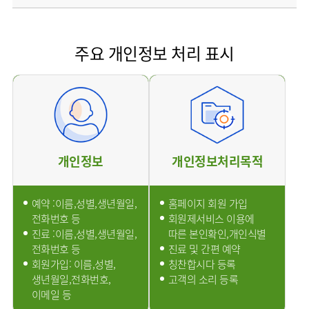
사회공헌
핵심가치
칭찬합시다
소화기센터
KOR
조직도
주차시설안내
신장내과
입원생활안내
언론보도
HI
고객의소리
ENG
특수치료내시경센터
진료협력센터
오시는길
내분비내과
RUS
건강토크
주요 개인정보 처리 표시
부민스토리
부민병원
부민
40주년
연구교육
CHI
비대면진료
류마티스내과
라이프케어센터
입찰공고
HSS
역사관
FAQ
서울
글로벌
감염내과
얼라이언스
증명서재발급
스포츠재활센터
외과
연혁
외상골절센터
신경과
조직도
국제진료센터
소아청소년과
개인정보
개인정보처리목적
오시는길
임상시험센터
산부인과
의료진
소아골절센터
소개
비뇨의학과
예약 :이름,성별,생년월일,
홈페이지 회원 가입
외래진료
전화번호 등
회원제서비스 이용에
가정의학과
안내
진료 :이름,성별,생년월일,
따른 본인확인,개인식별
마취통증의학과
전화번호 등
진료 및 간편 예약
응급의학과
회원가입: 이름,성별,
칭찬합시다 등록
생년월일,전화번호,
고객의 소리 등록
영상의학과
이메일 등
진단검사의학과