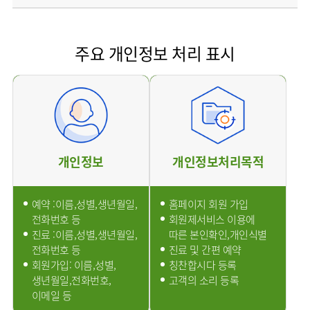
사회공헌
핵심가치
칭찬합시다
소화기센터
KOR
조직도
주차시설안내
신장내과
입원생활안내
언론보도
HI
고객의소리
ENG
특수치료내시경센터
진료협력센터
오시는길
내분비내과
RUS
건강토크
주요 개인정보 처리 표시
부민스토리
부민병원
부민
40주년
연구교육
CHI
비대면진료
류마티스내과
라이프케어센터
입찰공고
HSS
역사관
FAQ
서울
글로벌
감염내과
얼라이언스
증명서재발급
스포츠재활센터
외과
연혁
외상골절센터
신경과
조직도
국제진료센터
소아청소년과
개인정보
개인정보처리목적
오시는길
임상시험센터
산부인과
의료진
소아골절센터
소개
비뇨의학과
예약 :이름,성별,생년월일,
홈페이지 회원 가입
외래진료
전화번호 등
회원제서비스 이용에
가정의학과
안내
진료 :이름,성별,생년월일,
따른 본인확인,개인식별
마취통증의학과
전화번호 등
진료 및 간편 예약
응급의학과
회원가입: 이름,성별,
칭찬합시다 등록
생년월일,전화번호,
고객의 소리 등록
영상의학과
이메일 등
진단검사의학과