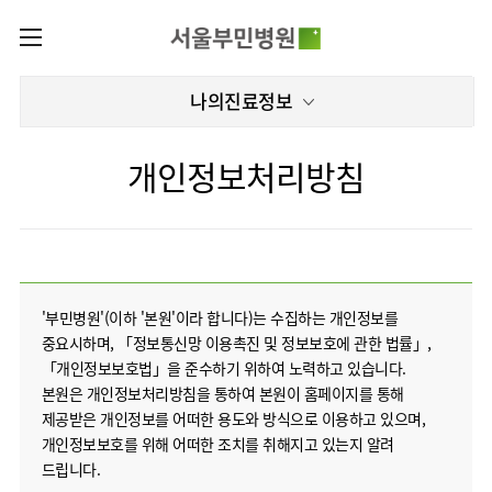
카피라이트로 가기
본문으로 가기
주메뉴로 가기
로그인
나의진료정보
나의진료정보
회원가입
온라인진료예약
센터
개인정보처리방침
증명서발급내역
센터
진료안내
전체보기
진료과
관절센터
이용안내
진료과 전체보기
의료진
로봇인공관절센터
층별안내
병원소개
정형외과
클리닉
척추내시경센터
'부민병원'(이하 '본원'이라 합니다)는 수집하는 개인정보를
편의시설
중요시하며, 「정보통신망 이용촉진 및 정보보호에 관한 법률」,
병원장인사말
신경외과
아시아고관절내시경클리닉
진료시간표
미디어센터
김용정
비급여진료비
「개인정보보호법」을 준수하기 위하여 노력하고 있습니다.
척추변형센터
비전과
재활의학과
당뇨발 클리닉
외래진료
본원은 개인정보처리방침을 통하여 본원이 홈페이지를 통해
병원소식
핵심가치
서식
부민그룹소개
심혈관센터
다운로드
제공받은 개인정보를 어떠한 용도와 방식으로 이용하고 있으며,
호흡기내과
사경 클리닉
지역응급의료기관
언론보도
Why
인공신장센터
개인정보보호를 위해 어떠한 조치를 취해지고 있는지 알려
이사장소개
Bumin
부민그룹소식
장비안내
순환기내과
성장 클리닉
입원/
인재채용
드립니다.
퇴원/
간센터
비전과
연혁
진료상담콜센터
소화기내과
연골재생클리닉
병문안