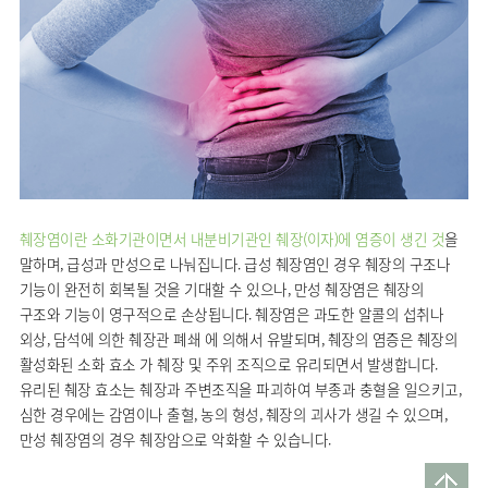
사회공헌
핵심가치
온라인
조직도
비급여진료비
말초혈관센터
KOR
건강상담
류마티스내과
언론보도
HI
ENG
연구교육
감염예방
소화기센터
칭찬합시다
안내
외과
RUS
건강토크
부민스토리
임상시험센터
특수소화기클리닉
고객의소리
CHI
환자안전
신경과
입찰공고
HSS
정보
소화기암센터
글로벌
부민병원
소아청소년과
얼라이언스
40주년
원내
인공신장센터
역사관
전화번호
부인과
연혁
건강증진센터
오시는길
정신건강의학과
조직도
인터벤션센터
췌장염이란 소화기관이면서 내분비기관인 췌장(이자)에 염증이 생긴 것
을
비뇨의학과
오시는길
재활운동치료센터
말하며, 급성과 만성으로 나눠집니다. 급성 췌장염인 경우 췌장의 구조나
가정의학과
의료진소개
기능이 완전히 회복될 것을 기대할 수 있으나, 만성 췌장염은 췌장의
외상골절센터
치과
구조와 기능이 영구적으로 손상됩니다. 췌장염은 과도한 알콜의 섭취나
외래진료
지역응급의료기관
외상, 담석에 의한 췌장관 폐쇄 에 의해서 유발되며, 췌장의 염증은 췌장의
안내
마취통증의학과
활성화된 소화 효소 가 췌장 및 주위 조직으로 유리되면서 발생합니다.
국제진료센터
영상의학과
유리된 췌장 효소는 췌장과 주변조직을 파괴하여 부종과 충혈을 일으키고,
간담췌센터
심한 경우에는 감염이나 출혈, 농의 형성, 췌장의 괴사가 생길 수 있으며,
진단검사의학과
대장항문센터
만성 췌장염의 경우 췌장암으로 악화할 수 있습니다.
응급의학과
중환자실
병리과