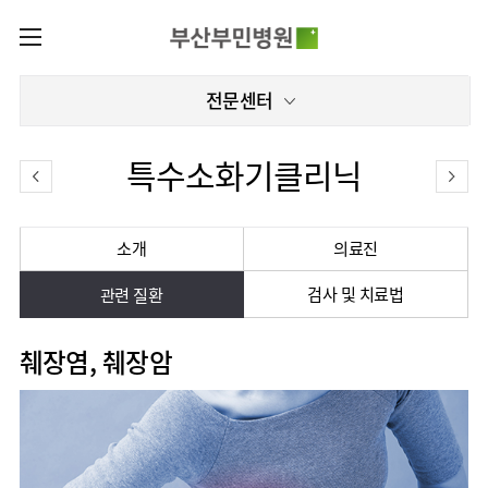
카피라이트로 가기
본문으로 가기
주메뉴로 가기
로그인
전문센터
나의진료정보
회원가입
온라인진료예약
전문센터
특수소화기클리닉
증명서재발급
전문센터
진료안내
전체보기
증명서발급내역
진료과
관절센터
소개
의료진
이용안내
진료과 전체보기
의료진
로봇수술센터
검사 및 치료법
장비안내
관련 질환
병원소개
정형외과
진료시간표
족부·
층별안내
족관절클리닉
병원장인사말
신경외과
외래진료
미디어센터
췌장염, 췌장암
주차시설안내
척추센터
비전과
소화기내과
입원/
병원소식
핵심가치
편의시설
부민그룹소개
퇴원/
척추내시경센터
순환기내과
병문안
언론보도
부민스토리
증명서재발급
심뇌혈관센터
이사장소개
부민그룹소식
호흡기내과
진료협력센터
인재채용
연혁
서식다운로드
뇌신경센터
비전과
신장내과