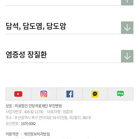
AI
스마트케어병동
담석, 담도염, 담도암
염증성 장질환
상호 : 의료법인 인당의료재단 부민병원
사업자번호 : 606-82-11790
대표자명 : 정흥태
주소 : 부산광역시 북구 만덕대로 59 (덕천동, 외2필지, 380-9)
유선번호 :
1670-0082
이용약관
개인정보처리방침