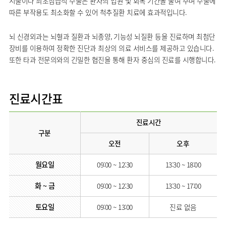
시술이나 최초침습적 수술은 환자의 입원 및 회복 기간을 줄여 주며 수술에
AI
따른 부작용도 최소화할 수 있어 척추질환 치료에 효과적입니다.
스마트케어병동
뇌 신경외과는 뇌혈과 질환과 뇌종양, 기능성 뇌질환 등을 진료하며 최첨단
장비를 이용하여 정확한 진단과 최상의 의료 서비스를 제공하고 있습니다.
또한 타과 전문의와의 긴밀한 협진을 통해 환자 중심의 진료를 시행합니다.
진료시간표
진료시간
구분
오전
오후
월요일
09:00 ~ 12:30
13:30 ~ 18:00
화 ~ 금
09:00 ~ 12:30
13:30 ~ 17:00
토요일
09:00 ~ 13:00
진료 없음