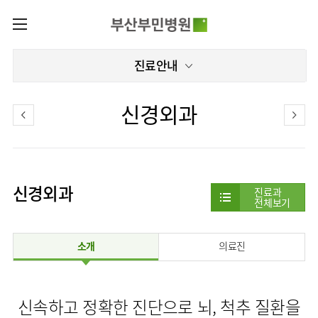
카피라이트로 가기
본문으로 가기
주메뉴로 가기
로그인
진료안내
나의진료정보
회원가입
온라인진료예약
전문센터
신경외과
증명서재발급
전문센터
진료안내
전체보기
증명서발급내역
진료과
관절센터
이용안내
진료과 전체보기
의료진
로봇수술센터
신경외과
장비안내
진료과
병원소개
전체보기
정형외과
진료시간표
족부·
층별안내
족관절클리닉
병원장인사말
신경외과
외래진료
미디어센터
주차시설안내
척추센터
소개
의료진
비전과
소화기내과
입원/
병원소식
핵심가치
편의시설
부민그룹소개
퇴원/
척추내시경센터
순환기내과
병문안
언론보도
부민스토리
증명서재발급
심뇌혈관센터
이사장소개
부민그룹소식
호흡기내과
진료협력센터
신속하고 정확한 진단으로 뇌, 척추 질환을
인재채용
연혁
서식다운로드
뇌신경센터
비전과
신장내과