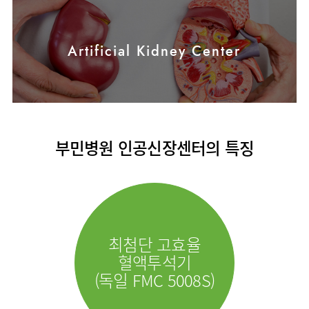
사회공헌
핵심가치
칭찬합시다
KOR
조직도
주차시설안내
언론보도
HI
고객의소리
ENG
연구교육
오시는길
RUS
건강토크
Artificial Kidney Center
부민스토리
부민병원
40주년
CHI
입찰공고
HSS
역사관
글로벌
얼라이언스
연혁
조직도
부민병원 인공신장센터의 특징
오시는길
의료진
소개
외래진료
안내
최첨단 고효율
혈액투석기
(독일 FMC 5008S)