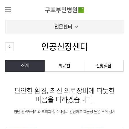
카피라이트로 가기
본문으로 가기
주메뉴로 가기
로그인
전문센터
나의진료정보
회원가입
증명서재발급
전문센터
인공신장센터
증명서발급내역
전문센터
진료안내
전체보기
진료과
재활운동치료센터
소개
의료진
신장질환
이용안내
진료과 전체보기
의료진
인공신장센터
층별안내
병원소개
재활의학과
진료시간표
편의시설
편안한 환경, 최신 의료장비에 따뜻한
병원장
신경과
외래진료
미디어센터
인사말
증명서재발급
마음을 더하겠습니다.
내과
입원/
병원소식
비전과
비급여진료비
부민그룹소개
퇴원/
핵심가치
비뇨의학과
병문안
첨단 혈액투석기와 초여과 정수시설로 안전하고 효율성 높은 투석 실시
언론보도
장비안내
이사장소개
부민스토리
부민그룹소식
영상의학과
건강검진
인재채용
진료상담
비전과
연혁
및 문의