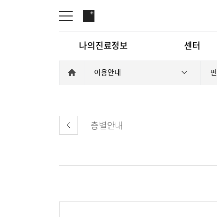
나의진료정보
센터
이용안내
편
온라인진료예약
관절센터
증명서재발급
로봇인공관절센터
나의진료정보
온라인진
증명서발급내역
척추내시경센터
층별안내
김용정 척추변형센터
심혈관센터
센터
관절센터
인공신장센터
간센터
심혈관센
소화기센터
특수치료