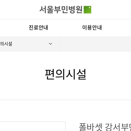
카피라이트로 가기
본문으로 가기
주메뉴로 가기
전체메뉴
진료안내
이용안내
의시설
진료과
층별안내
병원
의료진
편의시설
비전
료예약
증명서재발급
증명서발급
클리닉
증명서재발급
Why
편의시설
진료시간표
서식다운로드
연혁
외래진료
비급여진료비
조직
로봇인공관절센터
척추내시경
지역응급의료기관
장비안내
연구
입원/퇴원/병문안
진료상담콜센터
질환
터
인공신장센터
간센터
입원생활안내
주차시설안내
진료
폴바셋 강서부
내시경센터
부민 라이프케어센터 서울
스포츠재활