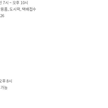
 7시 ~ 오후 10시
활용품, 도시락, 택배접수
726
성장 클리닉
 오후 8시
 가능