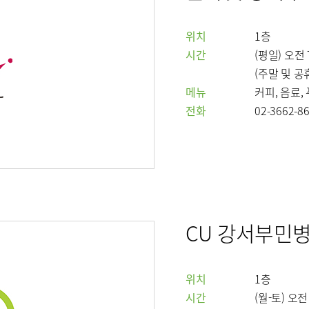
오시는길
 서울
비대면진료 FAQ
위치
1층
센터
임상시험센터
소아골절센
시간
(평일) 오전 
(주말 및 공
메뉴
커피, 음료,
전화
02-3662-8
신경외과
재활의학과
소화기내과
신장내과
과
감염내과
외과
과
산부인과
가정의학과
영상의학과
진단검사의학과
CU 강서부민
위치
1층
시간
(월-토) 오전