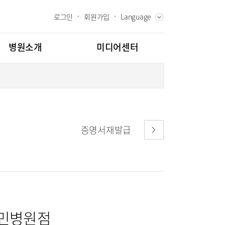
로그인
회원가입
Language
ENGLISH
RUSSIAN
병원소개
미디어센터
CHINESE
장인사말
병원소식
과 핵심가치
언론보도
내역
 Bumin
인재채용
증명서재발급
칭찬합시다
도
고객의소리
센터
김용정 척추변형센터
교육
부민그룹소개
백과
부민그룹소식
소화기센터
협력센터
매거진:BLOG
민병원점
센터
외상골절센터