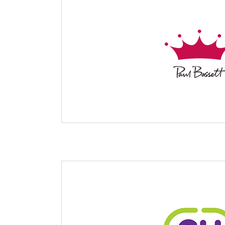
특수치료내시경센터
부민 라이프케어센터
국제진료
스포츠재활센터
외상골절센터
국제진료센터
진료안내
진료과
임상시험센터
정형외과
소아골절센터
순환기내과
류마티스내
소아청소년
응급의학과
병리과
의료진