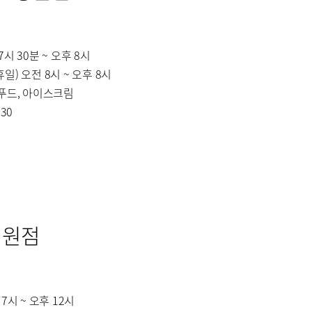
부민병원 40주년 역사관
터
7시 30분 ~ 오후 8시
휴일) 오전 8시 ~ 오후 8시
 푸드, 아이스크림
630
호흡기내과
내분비내과
신경과
마취통증의학과
임상약리학과
병원점
 7시 ~ 오후 12시