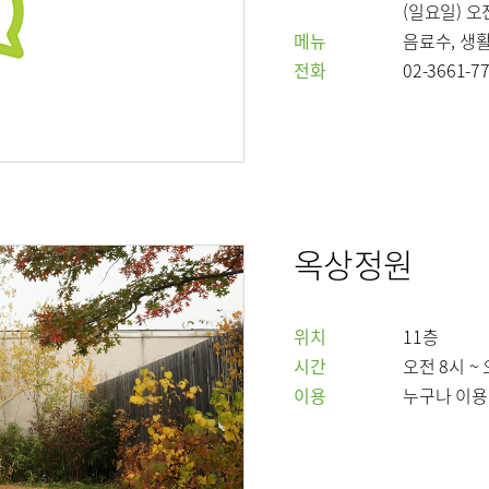
(일요일) 오전
메뉴
음료수, 생
절내시경클리닉
당뇨발 클리닉
전화
사경 클리닉
02-3661-7
리닉
표
옥상정원
의료기관
원/병문안
위치
11층
시간
오전 8시 ~
이용
누구나 이용
안내