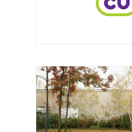
클리닉
아시아고관
연골재생클
진료시간
외래진료
지역응급
입원/퇴
입원생활