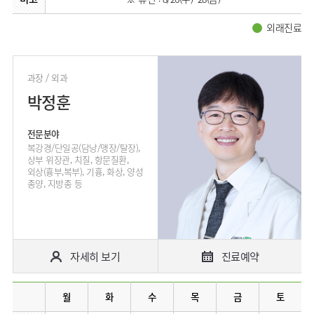
류마티스센터
영상의학과
외래진료
복강경수술센터
응급의학과
진단검사의학과
과장 / 외과
박정훈
전문분야
​복강경/단일공(담낭/맹장/탈장),
상부 위장관, 치질, 항문질환,
외상(흉부,복부), 기흉, 화상, 양성
종양, 지방종 등
자세히 보기
진료예약
월
화
수
목
금
토