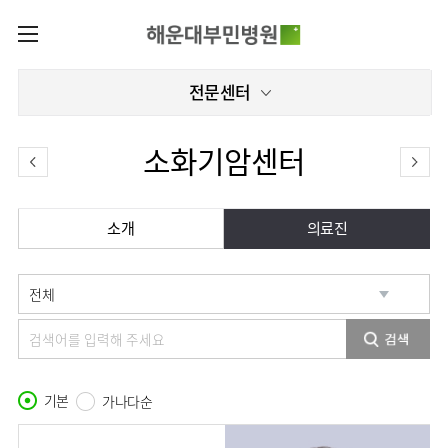
카피라이트로 가기
본문으로 가기
주메뉴로 가기
로그인
전문센터
나의진료정보
회원가입
온라인진료예약
전문센터
소화기암센터
증명서재발급
전문센터
진료안내
전체보기
증명서발급내역
진료시간표
관절센터
소개
의료진
이용안내
진료과
로봇수술센터
진료상담
병원소개
콜센터
진료과 전체보기
의료진
족부·
족관절클리닉
병원장인사말
증명서재발급
정형외과
외래진료
미디어센터
소아골절클리닉
비전과
비급여진료비
소아청소년정형외과
입/
병원소식
핵심가치
부민그룹소개
퇴원/
척추내시경센터
장비안내
신경외과
병문안
언론보도
부민스토리
기본
척추변형센터
가나다순
이사장소개
부민그룹소식
층별안내
신경과
응급실
칭찬합시다
연혁
심뇌혈관센터
비전과
주차시설
소화기내과
진료협력센터