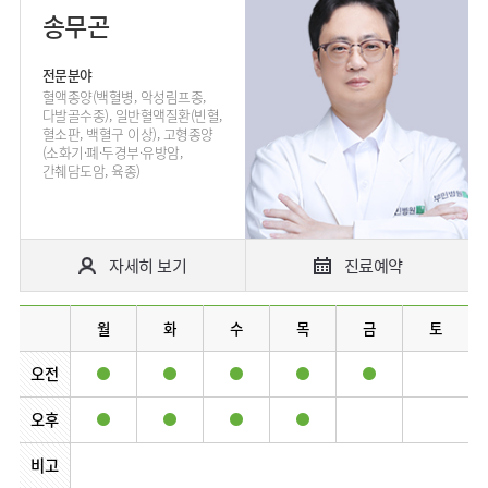
송무곤
전문분야
혈액종양(백혈병, 악성림프종,
다발골수종), 일반혈액질환(빈혈,
혈소판, 백혈구 이상), 고형종양
(소화기·폐·두경부·유방암,
간췌담도암, 육종)
자세히 보기
진료예약
월
화
수
목
금
토
오전
오후
비고