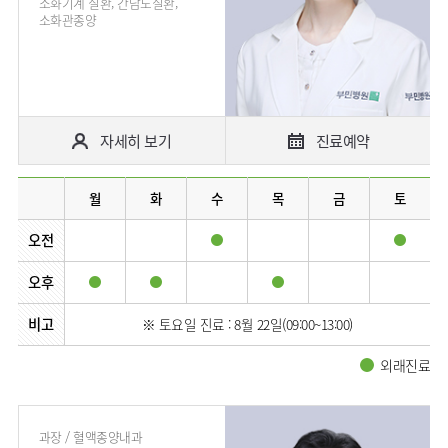
소화기계 질환, 간담도질환,
소화관종양
자세히 보기
진료예약
월
화
수
목
금
토
오전
오후
비고
※ 토요일 진료 : 8월 22일(09:00~13:00)
외래진료
과장 / 혈액종양내과