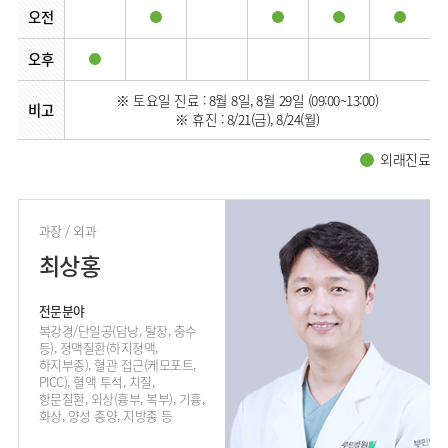
오전
오후
※ 토요일 진료 : 8월 8일, 8월 29일 (09:00~13:00)
비고
※ 휴진 : 8/21(금), 8/24(월)
외래진료
과장 / 외과
최상홍
전문분야
복강경/단일공(담낭, 탈장, 충수
등), 정맥질환(하지정맥,
하지부종), 혈관 접근(케모포트,
PICC), 혈액 투석, 치질,
항문질환, 외상(흉부, 복부), 기흉,
화상, 양성 종양, 지방종 등