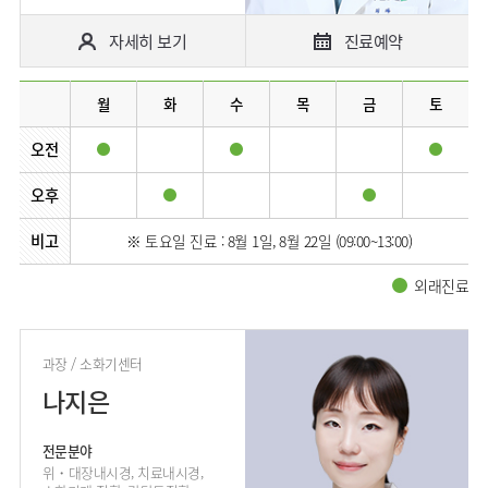
자세히 보기
진료예약
월
화
수
목
금
토
오전
오후
비고
※ 토요일 진료 : 8월 1일, 8월 22일 (09:00~13:00)
외래진료
과장 / 소화기센터
나지은
전문분야
위・대장내시경, 치료내시경,