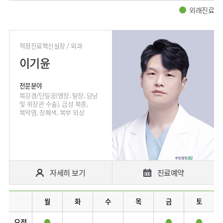
외래진료
적정진료혁신실장 / 외과
이기윤
전문분야
복강경/단일공(맹장, 탈장, 담낭
및 위장관 수술), 급성 복증,
복막염, 장폐색, 복부 외상
자세히 보기
진료예약
월
화
수
목
금
토
오전