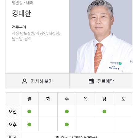
사회공헌
핵심가치
병원장 / 내과
고객의소리
조직도
안내
뇌신경센터
KOR
내분비내과
국제진료센터
강대환
언론보도
HI
인재채용
ENG
연구교육
편의시설
인공신장센터
류마티스내과
RUS
건강토크
부민스토리
부민병원
임상시험센터
오시는길
소화기센터
전문분야
40주년
CHI
신장내과
입찰공고
HSS
역사관
췌장 담도질환, 췌장암, 췌장염,
소화기암센터
글로벌
담도암, 담석
순환기내과
얼라이언스
특수치료내시경센터
호흡기내과
연혁
간담도췌장이식센터
혈액종양내과
조직도
건강증진센터
외과
오시는길
스포츠재활센터
비뇨의학과
자세히 보기
진료예약
의료진
외상골절센터
소개
소아청소년과
지역응급의료기관
외래진료
산부인과
월
화
수
목
금
토
안내
인터벤션센터
정신건강의학과
오전
중환자실
가정의학과
인지장애
오후
치과
·
치매센터
비고
마취통증의학과
※ 휴진 : 8/26(수)~28(금)