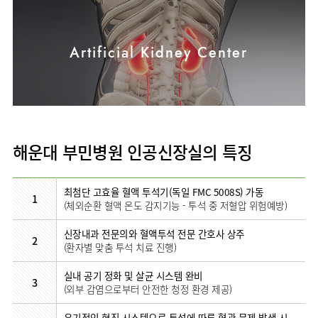
사회공헌
핵심가치
고객의소리
조직도
안내
뇌신경센터
KOR
내분비내과
국제진료센터
언론보도
HI
인재채용
ENG
연구교육
편의시설
인공신장센터
류마티스내과
RUS
건강토크
Artificial Kidney Center
부민스토리
부민병원
임상시험센터
오시는길
소화기센터
40주년
CHI
신장내과
입찰공고
HSS
역사관
소화기암센터
글로벌
순환기내과
얼라이언스
특수치료내시경센터
호흡기내과
연혁
간담도췌장이식센터
혈액종양내과
조직도
해운대 부민병원 인공신장실의 특징
건강증진센터
외과
오시는길
스포츠재활센터
비뇨의학과
의료진
최첨단 고효율 혈액 투석기(독일 FMC 5008S) 가동
외상골절센터
소개
1
소아청소년과
(체외순환 혈액 온도 감지기능 - 투석 중 저혈압 위험예방)
지역응급의료기관
외래진료
산부인과
안내
신장내과 전문의와 혈액투석 전문 간호사 상주
인터벤션센터
2
(환자별 맞춤 투석 치료 진행)
정신건강의학과
중환자실
가정의학과
실내 공기 정화 및 살균 시스템 완비
3
인지장애
(외부 감염으로부터 안전한 청정 환경 제공)
치과
·
치매센터
마취통증의학과
유기적인 협진 시스템으로 투석에 따른 혈관 문제 발생 시