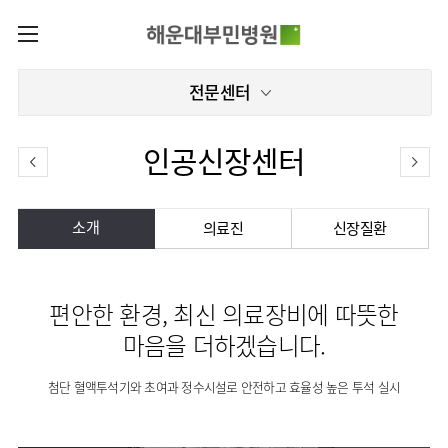
카피라이트로 가기
본문으로 가기
주메뉴로 가기
로그인
전문센터
나의진료정보
회원가입
온라인진료예약
전문센터
인공신장센터
증명서재발급
전문센터
진료안내
전체보기
증명서발급내역
진료시간표
관절센터
소개
의료진
신장질환
이용안내
진료과
로봇수술센터
진료상담
병원소개
콜센터
진료과 전체보기
의료진
족부·
족관절클리닉
편안한 환경, 최신 의료장비에 따뜻한
병원장인사말
증명서재발급
정형외과
외래진료
미디어센터
소아골절클리닉
마음을 더하겠습니다.
비전과
비급여진료비
소아청소년정형외과
입/
병원소식
핵심가치
부민그룹소개
퇴원/
척추내시경센터
장비안내
신경외과
병문안
첨단 혈액투석기와 초여과 정수시설로 안전하고 효율성 높은 투석 실시
언론보도
부민스토리
척추변형센터
이사장소개
부민그룹소식
층별안내
신경과
응급실
칭찬합시다
연혁
심뇌혈관센터
비전과
주차시설
소화기내과
진료협력센터