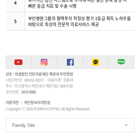
4
류마티스센터
빠른 응급 치료 및 수술 시행
영상의학과
복강경수술센터
부민병원그룹의 혈액투석 적정성 평가 1등급 획득 노하우를
응급의학과
5
바탕으로 최상의 전문적 의료서비스 제공
진단검사의학과
상호 : 의료법인 인당의료재단 해운대 부민병원
사업자번호 : 699-82-00072
대표자명 : 정흥태
주소 : 부산광역시 해운대구 해운대로 584(우동)
유선번호 :
1670-0082
이용약관
개인정보처리방침
Copyright ⓒ 2020 BUMIN HOSPITAL All Rights Reserved.
Family Site