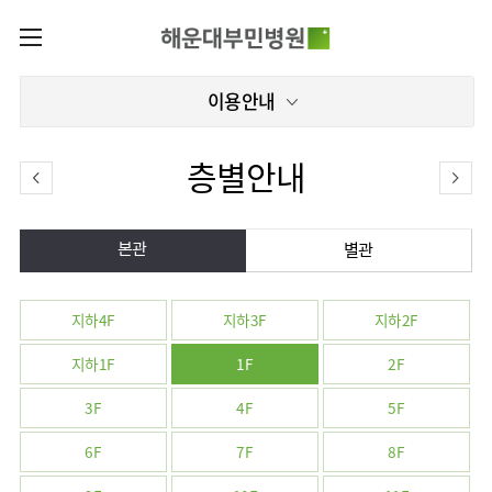
카피라이트로 가기
본문으로 가기
주메뉴로 가기
로그인
이용안내
나의진료정보
회원가입
온라인진료예약
전문센터
층별안내
증명서재발급
전문센터
진료안내
전체보기
증명서발급내역
진료시간표
본관
관절센터
별관
이용안내
진료과
로봇수술센터
진료상담
병원소개
콜센터
진료과 전체보기
의료진
족부·
지하4F
지하3F
지하2F
족관절클리닉
병원장인사말
증명서재발급
정형외과
외래진료
미디어센터
지하1F
1F
2F
소아골절클리닉
비전과
비급여진료비
소아청소년정형외과
입/
병원소식
핵심가치
부민그룹소개
퇴원/
척추내시경센터
3F
4F
5F
장비안내
신경외과
병문안
언론보도
부민스토리
척추변형센터
이사장소개
6F
7F
8F
부민그룹소식
층별안내
신경과
응급실
칭찬합시다
연혁
심뇌혈관센터
비전과
주차시설
소화기내과
진료협력센터