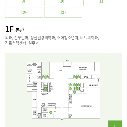
9F
10F
11F
사회공헌
핵심가치
고객의소리
조직도
안내
뇌신경센터
KOR
내분비내과
국제진료센터
언론보도
HI
인재채용
ENG
연구교육
12F
13F
편의시설
인공신장센터
류마티스내과
RUS
건강토크
부민스토리
부민병원
임상시험센터
오시는길
소화기센터
40주년
1F
CHI
신장내과
입찰공고
본관
HSS
역사관
소화기암센터
글로벌
순환기내과
외과, 산부인과, 정신건강의학과, 소아청소년과, 비뇨의학과,
얼라이언스
특수치료내시경센터
진료협력센터, 원무과
호흡기내과
연혁
간담도췌장이식센터
혈액종양내과
조직도
건강증진센터
외과
오시는길
스포츠재활센터
비뇨의학과
의료진
외상골절센터
소개
소아청소년과
지역응급의료기관
외래진료
산부인과
안내
인터벤션센터
정신건강의학과
중환자실
가정의학과
인지장애
치과
·
치매센터
마취통증의학과