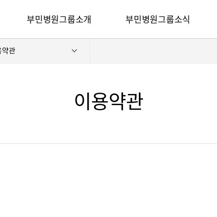
카피라이트로 가기
본문으로 가기
주메뉴로 가기
부민병원그룹소개
부민병원그룹소식
전체메뉴
용약관
비전과 핵심가치
사회공헌
부민스토리
후원안내
이사장소개
언론보도
이용약관
심가치
부민스토리
이사장소개
HI
건강토크
벌 얼라이언스
연혁
조직도
HSS 글로벌 얼라이언스
입찰공고
개
외래진료 안내
연혁
공고
조직도
매거진:BLOG
오시는길
부민병원 40주년 역사관
후원안내
언론보도
의료진 소개
공고
매거진:BLOG
외래진료 안내