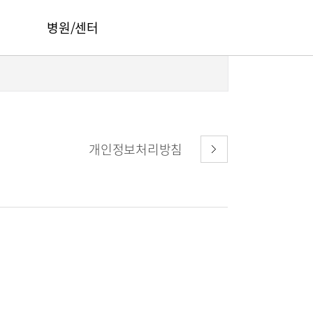
병원/센터
서울부민병원
부산부민병원
해운대부민병원
개인정보처리방침
HI
구포부민병원
오시는길
부민 프레스티지 라이프케어센터 마곡
건강토크
부민병원 40주년 역사관