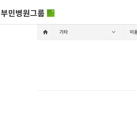
기타
이
비전과 핵
부민병원그룹소개
HSS 글로
의료진 소
사회공헌
부민병원그룹소식
입찰공고