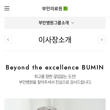
카피라이트로 가기
본문으로 가기
주메뉴로 가기
로그인
부민병원그룹소개
부민병원그룹소개
회원가입
비전과
부민병원그룹소식
핵심가치
이사장소개
사회공헌
병원/
부민스토리
센터
후원안내
이사장소개
서울부민병원
언론보도
HI
KOR
Beyond the excellence BUMIN
부산부민병원
건강토크
ENG
HSS
글로벌
RUS
해운대부민병원
입찰공고
얼라이언스
최고를 향한 끊임없는 도전!
CHI
구포부민병원
부민병원을 찾아주셔서 진심으로 감사드립니다.
부민병원
연혁
40주년
부민
역사관
조직도
프레스티지
라이프케어센터
오시는길
마곡
의료진