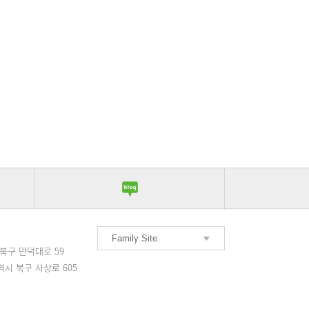
Family Site
서울부민병원
북구 만덕대로 59
부산부민병원
시 북구 사상로 605
해운대부민병원
구포부민병원