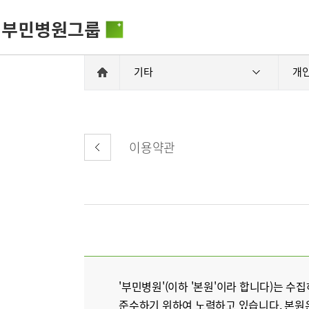
기타
개
이용약관
비전과 핵
부민병원그룹소개
HSS 글로
의료진 소
사회공헌
부민병원그룹소식
입찰공고
'부민병원'(이하 '본원'이라 합니다)는
준수하기 위하여 노력하고 있습니다. 본원