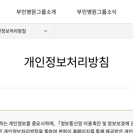
카피라이트로 가기
본문으로 가기
주메뉴로 가기
부민병원그룹소개
부민병원그룹소식
전체메뉴
인정보처리방침
비전과 핵심가치
사회공헌
부민스토리
후원안내
이사장소개
언론보도
개인정보처리방침
심가치
부민스토리
이사장소개
HI
건강토크
벌 얼라이언스
연혁
조직도
HSS 글로벌 얼라이언스
입찰공고
개
외래진료 안내
연혁
공고
조직도
매거진:BLOG
오시는길
부민병원 40주년 역사관
후원안내
언론보도
의료진 소개
공고
매거진:BLOG
 수집하는 개인정보를 중요시하며, 「정보통신망 이용촉진 및 정보보호에
외래진료 안내
은 개인정보처리방침을 통하여 본원이 홈페이지를 통해 제공받은 개