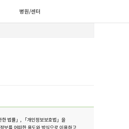
병원/센터
서울부민병원
부산부민병원
해운대부민병원
HI
구포부민병원
오시는길
부민 프레스티지 라이프케어센터 마곡
건강토크
부민병원 40주년 역사관
 관한 법률」, 「개인정보보호법」을
인정보를 어떠한 용도와 방식으로 이용하고