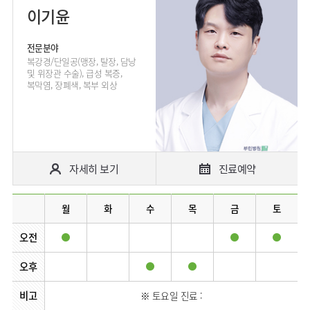
이기윤
전문분야
복강경/단일공(맹장, 탈장, 담낭
및 위장관 수술), 급성 복증,
복막염, 장폐색, 복부 외상
자세히 보기
진료예약
월
화
수
목
금
토
오전
오후
비고
※ 토요일 진료 :