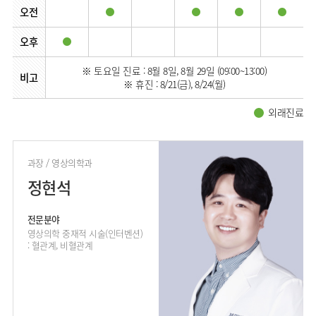
오전
오후
※ 토요일 진료 : 8월 8일, 8월 29일 (09:00~13:00)
비고
※ 휴진 : 8/21(금), 8/24(월)
외래진료
과장 / 영상의학과
정현석
전문분야
영상의학 중재적 시술(인터벤션)
: 혈관계, 비혈관계