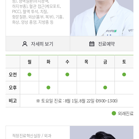
등), 정맥질환(하지정맥,
하지부종), 혈관 접근(케모포트,
PICC), 혈액 투석, 치질,
항문질환, 외상(흉부, 복부), 기흉,
화상, 양성 종양, 지방종 등
자세히 보기
진료예약
월
화
수
목
금
토
오전
오후
비고
※ 토요일 진료 : 8월 1일, 8월 22일 (09:00~13:00)
외래진료
적정진료혁신실장 / 외과