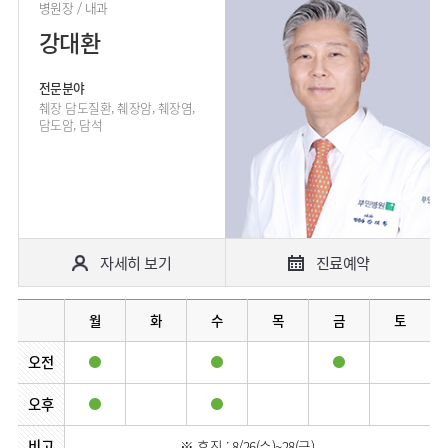
사회공헌
핵심가치
병원장 / 내과
고객의소리
조직도
안내
뇌신경센터
KOR
내분비내과
국제진료센터
강대환
언론보도
HI
인재채용
ENG
연구교육
편의시설
인공신장센터
류마티스내과
RUS
건강토크
부민스토리
부민병원
임상시험센터
오시는길
소화기센터
전문분야
40주년
CHI
신장내과
입찰공고
HSS
역사관
췌장 담도질환, 췌장암, 췌장염,
소화기암센터
글로벌
담도암, 담석
순환기내과
얼라이언스
특수치료내시경센터
호흡기내과
연혁
간담도췌장이식센터
혈액종양내과
조직도
건강증진센터
외과
오시는길
스포츠재활센터
비뇨의학과
자세히 보기
진료예약
의료진
외상골절센터
소개
소아청소년과
지역응급의료기관
외래진료
산부인과
월
화
수
목
금
토
안내
인터벤션센터
정신건강의학과
오전
중환자실
가정의학과
인지장애
오후
치과
·
치매센터
비고
마취통증의학과
※ 휴진 : 8/26(수)~28(금)