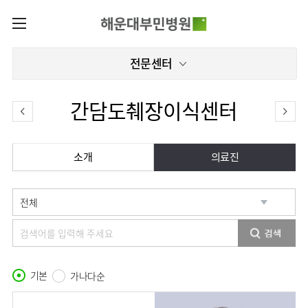
카피라이트로 가기
본문으로 가기
주메뉴로 가기
로그인
전문센터
나의진료정보
회원가입
온라인진료예약
전문센터
간담도췌장이식센터
증명서재발급
전문센터
진료안내
전체보기
증명서발급내역
진료시간표
관절센터
소개
의료진
이용안내
진료과
로봇수술센터
진료상담
병원소개
콜센터
진료과 전체보기
의료진
족부·
족관절클리닉
병원장인사말
증명서재발급
정형외과
외래진료
미디어센터
소아골절클리닉
비전과
비급여진료비
소아청소년정형외과
입/
병원소식
핵심가치
부민그룹소개
퇴원/
척추내시경센터
장비안내
신경외과
병문안
언론보도
부민스토리
기본
척추변형센터
가나다순
이사장소개
부민그룹소식
층별안내
신경과
응급실
칭찬합시다
연혁
심뇌혈관센터
비전과
주차시설
소화기내과
진료협력센터