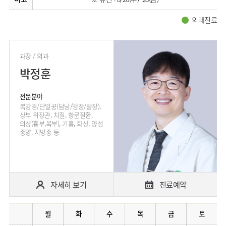
류마티스센터
영상의학과
외래진료
복강경수술센터
응급의학과
진단검사의학과
과장 / 외과
박정훈
전문분야
​복강경/단일공(담낭/맹장/탈장),
상부 위장관, 치질, 항문질환,
외상(흉부,복부), 기흉, 화상, 양성
종양, 지방종 등
자세히 보기
진료예약
월
화
수
목
금
토