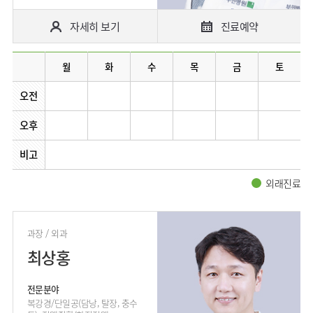
자세히 보기
진료예약
월
화
수
목
금
토
오전
오후
비고
외래진료
과장 / 외과
최상홍
전문분야
복강경/단일공(담낭, 탈장, 충수