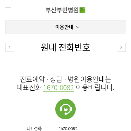
카피라이트로 가기
본문으로 가기
주메뉴로 가기
로그인
이용안내
나의진료정보
회원가입
온라인진료예약
전문센터
원내 전화번호
증명서재발급
전문센터
진료안내
전체보기
증명서발급내역
진료과
관절센터
이용안내
진료과 전체보기
의료진
로봇수술센터
진료예약 · 상담 · 병원이용안내는
장비안내
병원소개
정형외과
진료시간표
족부·
대표전화
1670-0082
이용바랍니다.
층별안내
족관절클리닉
병원장인사말
신경외과
외래진료
미디어센터
주차시설안내
척추센터
비전과
소화기내과
입원/
병원소식
핵심가치
편의시설
부민그룹소개
퇴원/
척추내시경센터
순환기내과
병문안
언론보도
부민스토리
증명서재발급
심뇌혈관센터
이사장소개
부민그룹소식
호흡기내과
진료협력센터
인재채용
연혁
서식다운로드
뇌신경센터
비전과
대표전화
1670-0082
신장내과