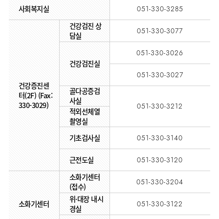
사회복지실
051-330-3285
건강검진 상
051-330-3077
담실
051-330-3026
건강검진실
051-330-3027
건강증진센
골다공증검
터(2F) (Fax:
사실
330-3029)
051-330-3212
적외선체열
촬영실
기초검사실
051-330-3140
근전도실
051-330-3120
소화기센터
051-330-3204
(접수)
위·대장 내시
소화기센터
051-330-3122
경실