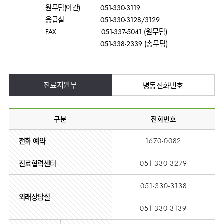
사회공헌
핵심가치
온라인
조직도
비급여진료비
원무팀(야간)
051-330-3119
말초혈관센터
KOR
건강상담
류마티스내과
언론보도
HI
응급실
051-330-3128/3129
ENG
연구교육
감염예방
소화기센터
칭찬합시다
안내
외과
FAX
051-337-5041 (원무팀)
RUS
건강토크
부민스토리
임상시험센터
특수소화기클리닉
051-338-2339 (총무팀)
고객의소리
CHI
환자안전
신경과
입찰공고
HSS
정보
소화기암센터
글로벌
부민병원
소아청소년과
얼라이언스
40주년
원내
인공신장센터
역사관
전화번호
부인과
연혁
진료지원부
병동전화번호
건강증진센터
오시는길
정신건강의학과
조직도
인터벤션센터
비뇨의학과
오시는길
구분
전화번호
재활운동치료센터
가정의학과
의료진소개
외상골절센터
전화 예약
1670-0082
치과
외래진료
지역응급의료기관
안내
마취통증의학과
진료협력센터
051-330-3279
국제진료센터
영상의학과
간담췌센터
051-330-3138
진단검사의학과
외래상담실
대장항문센터
응급의학과
051-330-3139
중환자실
병리과