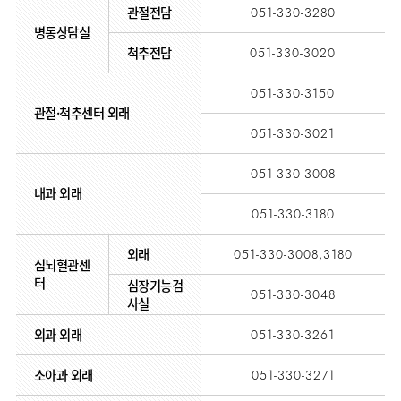
관절전담
051-330-3280
AI
스마트케어병동
병동상담실
척추전담
051-330-3020
051-330-3150
관절·척추센터 외래
051-330-3021
051-330-3008
내과 외래
051-330-3180
외래
051-330-3008,3180
심뇌혈관센
터
심장기능검
051-330-3048
사실
외과 외래
051-330-3261
소아과 외래
051-330-3271