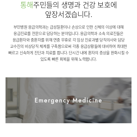
사회공헌
핵심가치
통해
주민들의 생명과 건강 보호에
온라인
조직도
비급여진료비
말초혈관센터
KOR
건강상담
류마티스내과
언론보도
HI
앞장서겠습니다.
ENG
연구교육
감염예방
소화기센터
칭찬합시다
안내
외과
RUS
건강토크
부민스토리
임상시험센터
특수소화기클리닉
부민병원 응급의학과는 급성질환이나 손상으로 인한 신체의 이상에 대해
고객의소리
CHI
환자안전
신경과
입찰공고
HSS
정보
응급진료를 전문으로 담당하는 분야입니다. 응급의학과 소속 의료진들은
소화기암센터
글로벌
부민병원
소아청소년과
응급환자와 중환자를 위해 연중 무휴로 각 임상 진료과별 당직의사와 담당
얼라이언스
40주년
원내
인공신장센터
교수진의 비상당직 체계를 구축함으로써 각종 응급상황들에 대비하여 최대한
역사관
전화번호
부인과
연혁
빠르고 신속하게 진단과 치료를 합니다. 단시간 내에 환자의 증상을 완화시킬 수
건강증진센터
오시는길
정신건강의학과
있도록 빠른 회복을 위해 노력합니다.
조직도
인터벤션센터
비뇨의학과
오시는길
재활운동치료센터
가정의학과
의료진소개
외상골절센터
치과
외래진료
지역응급의료기관
안내
마취통증의학과
Emergency Medicine
국제진료센터
영상의학과
간담췌센터
진단검사의학과
대장항문센터
응급의학과
중환자실
병리과