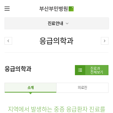
카피라이트로 가기
본문으로 가기
주메뉴로 가기
로그인
진료안내
나의진료정보
회원가입
온라인진료예약
전문센터
응급의학과
증명서재발급
전문센터
진료안내
전체보기
증명서발급내역
진료과
관절센터
이용안내
진료과 전체보기
의료진
로봇수술센터
응급의학과
장비안내
진료과
병원소개
전체보기
정형외과
진료시간표
족부·
층별안내
족관절클리닉
병원장인사말
신경외과
외래진료
미디어센터
주차시설안내
척추센터
소개
의료진
비전과
소화기내과
입원/
병원소식
핵심가치
편의시설
부민그룹소개
퇴원/
척추내시경센터
순환기내과
병문안
언론보도
부민스토리
증명서재발급
심뇌혈관센터
이사장소개
부민그룹소식
호흡기내과
진료협력센터
인재채용
지역에서 발생하는 중증 응급환자 진료를
연혁
서식다운로드
뇌신경센터
비전과
신장내과