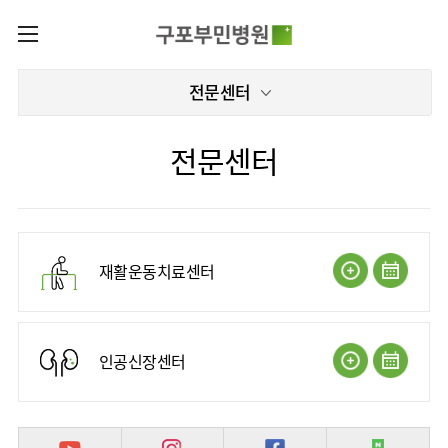
카피라이트로 가기
본문으로 가기
주메뉴로 가기
로그인
전문센터
나의진료정보
회원가입
증명서재발급
전문센터
전문센터
증명서발급내역
전문센터
진료안내
전체보기
진료과
재활운동치료센터
이용안내
진료과 전체보기
의료진
인공신장센터
층별안내
재활운동치료센터
병원소개
재활의학과
진료시간표
편의시설
병원장
신경과
외래진료
미디어센터
인사말
증명서재발급
내과
입원/
인공신장센터
병원소식
비전과
비급여진료비
부민그룹소개
퇴원/
핵심가치
비뇨의학과
병문안
언론보도
장비안내
이사장소개
부민스토리
부민그룹소식
영상의학과
건강검진
인재채용
진료상담
비전과
연혁
및 문의