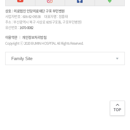
사회공헌
핵심가치
칭찬합시다
KOR
조직도
주차시설안내
언론보도
상호 : 의료법인 인당의료재단 구포 부민병원
HI
고객의소리
ENG
사업자번호 : 606-82-09538
대표자명 : 정흥태
연구교육
오시는길
RUS
건강토크
부민스토리
부민병원
주소 : 부산광역시 북구 사상로 605(구포동, 구포부민병원)
40주년
CHI
유선번호 :
1670-0082
입찰공고
HSS
역사관
글로벌
이용약관
개인정보처리방침
얼라이언스
Copyright ⓒ 2020 BUMIN HOSPITAL All Rights Reserved.
연혁
조직도
Family Site
오시는길
의료진
소개
외래진료
안내
TOP