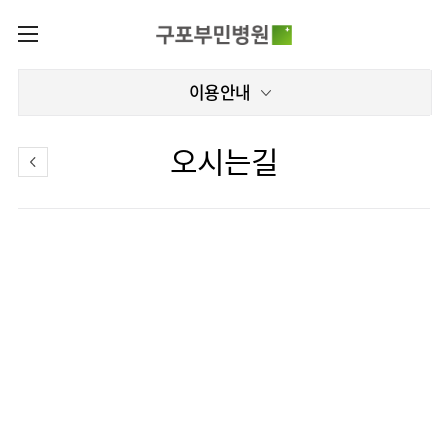
카피라이트로 가기
본문으로 가기
주메뉴로 가기
로그인
이용안내
나의진료정보
회원가입
증명서재발급
전문센터
오시는길
증명서발급내역
전문센터
진료안내
전체보기
진료과
재활운동치료센터
이용안내
진료과 전체보기
의료진
인공신장센터
층별안내
병원소개
재활의학과
진료시간표
편의시설
병원장
신경과
외래진료
미디어센터
인사말
증명서재발급
내과
입원/
병원소식
비전과
비급여진료비
부민그룹소개
퇴원/
핵심가치
비뇨의학과
병문안
언론보도
장비안내
이사장소개
부민스토리
부민그룹소식
영상의학과
건강검진
인재채용
진료상담
비전과
연혁
및 문의