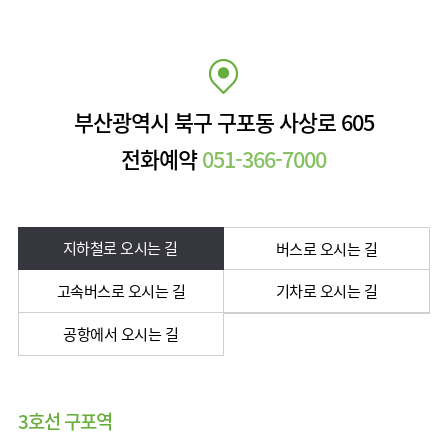
사회공헌
핵심가치
칭찬합시다
KOR
조직도
주차시설안내
언론보도
HI
고객의소리
ENG
연구교육
오시는길
RUS
건강토크
부민스토리
부민병원
40주년
CHI
입찰공고
HSS
역사관
부산광역시 북구 구포동 사상로 605
글로벌
얼라이언스
전화예약
051-366-7000
연혁
조직도
오시는길
지하철로 오시는 길
버스로 오시는 길
의료진
소개
고속버스로 오시는 길
기차로 오시는 길
외래진료
안내
공항에서 오시는 길
3호선 구포역