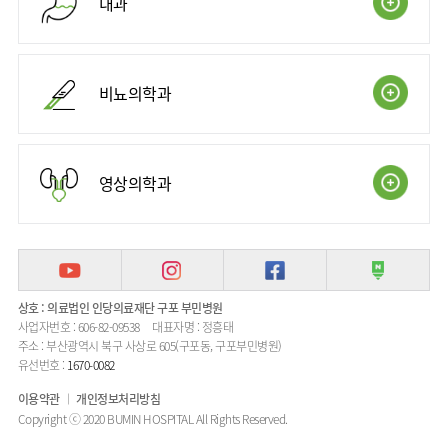
내과
사회공헌
핵심가치
칭찬합시다
KOR
조직도
주차시설안내
언론보도
HI
고객의소리
ENG
연구교육
오시는길
RUS
건강토크
부민스토리
부민병원
40주년
비뇨의학과
CHI
입찰공고
HSS
역사관
글로벌
얼라이언스
연혁
영상의학과
조직도
오시는길
의료진
소개
상호 : 의료법인 인당의료재단 구포 부민병원
외래진료
안내
사업자번호 : 606-82-09538
대표자명 : 정흥태
주소 : 부산광역시 북구 사상로 605(구포동, 구포부민병원)
유선번호 :
1670-0082
이용약관
개인정보처리방침
Copyright ⓒ 2020 BUMIN HOSPITAL All Rights Reserved.