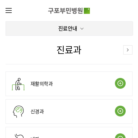
카피라이트로 가기
본문으로 가기
주메뉴로 가기
로그인
진료안내
나의진료정보
회원가입
증명서재발급
전문센터
진료과
증명서발급내역
전문센터
진료안내
전체보기
진료과
재활운동치료센터
이용안내
진료과 전체보기
의료진
인공신장센터
층별안내
재활의학과
병원소개
재활의학과
진료시간표
편의시설
병원장
신경과
외래진료
미디어센터
인사말
증명서재발급
내과
입원/
신경과
병원소식
비전과
비급여진료비
부민그룹소개
퇴원/
핵심가치
비뇨의학과
병문안
언론보도
장비안내
이사장소개
부민스토리
부민그룹소식
영상의학과
건강검진
인재채용
진료상담
비전과
연혁
및 문의