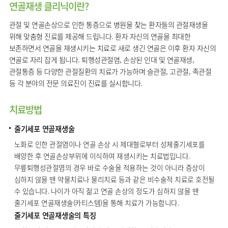
연골재생 클리닉이란?
임상약리학과
관절 및 연골손상으로 인한 통증으로 병원을 찾는 환자들의 관절재생을
위해 맞춤형 진료를 제공해 드립니다. 환자 자신의 연골을 최대한
보존하면서 연골을 재생시키는 치료로 새로 생긴 연골은 이후 환자 자신의
연골로 자리 잡게 됩니다. 퇴행성관절염, 손상된 인대 및 연골재생,
관절통증 등 다양한 관절질환의 치료가 가능하며 슬관절, 고관절, 족관절
등 각 분야의 전문 의료진이 진료를 실시합니다.
치료방법
줄기세포 연골재생술
노화로 인한 관절염이나 연골 손상 시 제대혈로부터 성체줄기세포를
배양한 후 연골손상부위에 이식하여 재생시키는 치료법입니다.
무릎퇴행성관절염의 경우 바로 수술을 적용하는 것이 아니라 증상이
심하지 않을 땐 약물치료나 물리치료 등과 같은 비수술적 치료로 호전될
수 있습니다. 나이가 아직 젊고 연골 손상의 정도가 심하지 않을 땐
줄기세포 연골재생술(카티스템)을 통해 치료가 가능합니다.
줄기세포 연골재생술의 특징