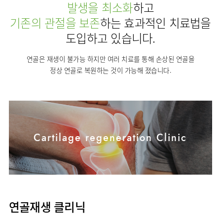
사회공헌
핵심가치
발생을 최소화
하고
칭찬합시다
소화기센터
KOR
조직도
주차시설안내
신장내과
입원생활안내
언론보도
기존의 관절을 보존
HI
하는 효과적인 치료법을
고객의소리
ENG
특수치료내시경센터
진료협력센터
오시는길
내분비내과
RUS
건강토크
도입하고 있습니다.
부민스토리
부민병원
부민
40주년
연구교육
CHI
비대면진료
류마티스내과
라이프케어센터
입찰공고
HSS
역사관
FAQ
서울
글로벌
연골은 재생이 불가능 하지만 여러 치료를 통해 손상된 연골을
감염내과
얼라이언스
증명서재발급
정상 연골로 복원하는 것이 가능해 졌습니다.
스포츠재활센터
외과
연혁
외상골절센터
신경과
조직도
국제진료센터
소아청소년과
오시는길
임상시험센터
산부인과
의료진
소아골절센터
Cartilage regeneration Clinic
소개
비뇨의학과
외래진료
가정의학과
안내
마취통증의학과
응급의학과
연골재생 클리닉
영상의학과
진단검사의학과