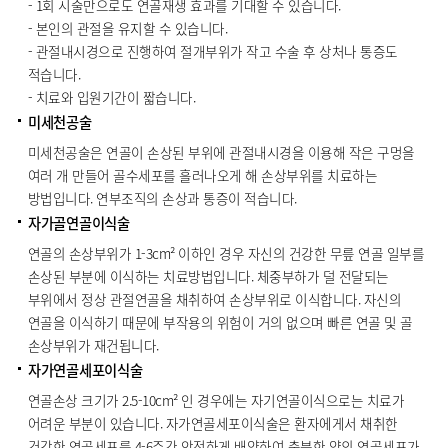
- 1회 시술만으로도 연골재생 효과를 기대할 수 있습니다.
- 본인의 관절을 유지할 수 있습니다.
- 관절내시경으로 진행하여 절개부위가 작고 수술 후 상처나 통증도
적습니다.
- 치료와 입원기간이 짧습니다.
미세천공술
미세천공술은 연골이 손상된 부위에 관절내시경을 이용해 작은 구멍을
여러 개 만들어 골수세포를 흘러나오게 해 손상부위를 치료하는
방법입니다. 연부조직의 손상과 통증이 적습니다.
자가골연골이식술
연골의 손상부위가 1-3cm² 이하인 경우 자신의 건강한 무릎 연골 일부를
손상된 부분에 이식하는 치료방법입니다. 체중부하가 덜 전달되는
부위에서 정상 관절연골을 채취하여 손상부위로 이식합니다. 자신의
연골을 이식하기 때문에 부작용의 위험이 거의 없으며 빠른 연골 및 골
손상부위가 재건됩니다.
자가연골세포이식술
연골손상 크기가 2.5-10cm² 인 경우에는 자기연골이식으로는 치료가
어려운 부분이 있습니다. 자가연골세포이식술은 환자에게서 채취한
건강한 연골세포를 4-6주간 안전하게 배양하여 충분한 양의 연골세포가