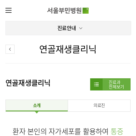
카피라이트로 가기
본문으로 가기
주메뉴로 가기
로그인
진료안내
나의진료정보
회원가입
온라인진료예약
센터
연골재생클리닉
증명서발급내역
센터
진료안내
전체보기
진료과
관절센터
이용안내
진료과 전체보기
의료진
로봇인공관절센터
연골재생클리닉
층별안내
진료과
병원소개
전체보기
정형외과
클리닉
척추내시경센터
편의시설
병원장인사말
신경외과
아시아고관절내시경클리닉
진료시간표
미디어센터
김용정
비급여진료비
척추변형센터
소개
의료진
비전과
재활의학과
당뇨발 클리닉
외래진료
병원소식
핵심가치
서식
부민그룹소개
심혈관센터
다운로드
호흡기내과
사경 클리닉
지역응급의료기관
언론보도
Why
인공신장센터
이사장소개
Bumin
부민그룹소식
장비안내
순환기내과
성장 클리닉
입원/
인재채용
환자 본인의 자가세포를 활용하여
통증
퇴원/
간센터
비전과
연혁
진료상담콜센터
소화기내과
연골재생클리닉
병문안